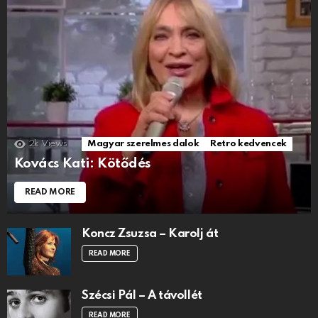
2k
Views
Magyar szerelmes dalok
Retro kedvencek
Kovács Kati: Kötődés
READ MORE
Koncz Zsuzsa – Karolj át
READ MORE
Szécsi Pál – A távollét
READ MORE