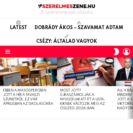
A szerelmesek oldala
LATEST
DOBRÁDY ÁKOS – SZAVAMAT ADTAM
CSÉZY: ÁLTALAD VAGYOK
L
SWITC
SKIN
Menu
LATEST
STORIES
EBBEN A MÁSODPERCBEN
MOST JÖTT!
ÁLL A B
JÖTT A HÍR A TAVASZI
ÚJRASZÁMOLJÁK A
MINDEN! 
SZÜNETRŐL, EZ VÁR
NYUGDÍJAKAT! ITT A LISTA,
JÖTT A 
ÁPRILISBAN AZ ISKOLÁSOKRA
KIKNEK VÁLTOZIK MEG AZ
VIKTORRÓ
ÖSSZEG 2026-BAN
NAGYON