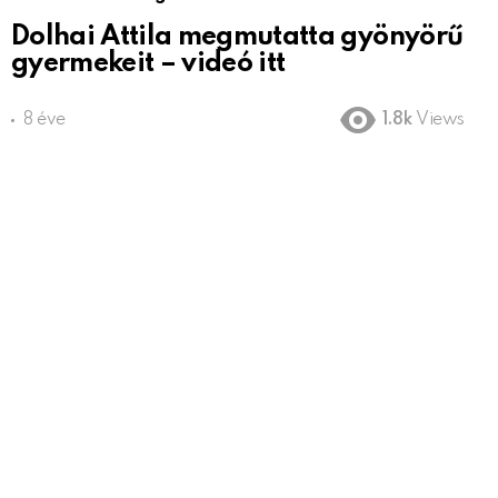
Dolhai Attila megmutatta gyönyörű
gyermekeit – videó itt
8 éve
1.8k
Views