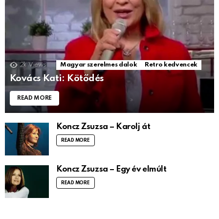
2k
Views
Magyar szerelmes dalok
Retro kedvencek
Kovács Kati: Kötődés
READ MORE
Koncz Zsuzsa – Karolj át
READ MORE
Koncz Zsuzsa – Egy év elmúlt
READ MORE