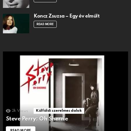
Koncz Zsuzsa – Egy év elmúlt
READ MORE
2k
Views
Külföldi szerelmes dalok
Steve Perry: Oh Sherrie
READ MORE