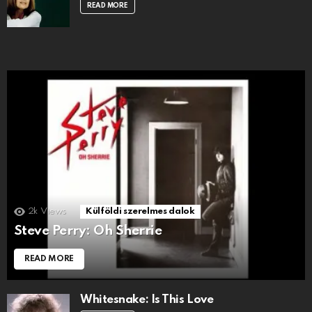
READ MORE
2k
Views
Külföldi szerelmes dalok
Steve Perry: Oh Sherrie
READ MORE
Whitesnake: Is This Love