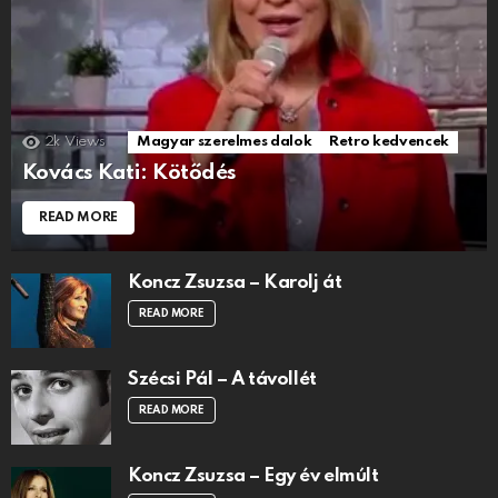
2k
Views
Magyar szerelmes dalok
Retro kedvencek
Kovács Kati: Kötődés
READ MORE
Koncz Zsuzsa – Karolj át
READ MORE
Szécsi Pál – A távollét
READ MORE
Koncz Zsuzsa – Egy év elmúlt