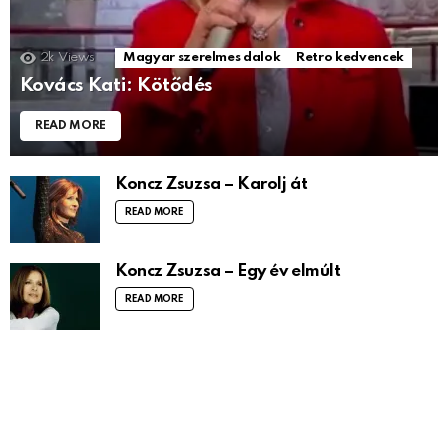
2k
Views
Magyar szerelmes dalok
Retro kedvencek
Kovács Kati: Kötődés
READ MORE
Koncz Zsuzsa – Karolj át
READ MORE
Koncz Zsuzsa – Egy év elmúlt
READ MORE