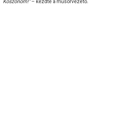
Köszönöm!”
– kezdte a műsorvezető.