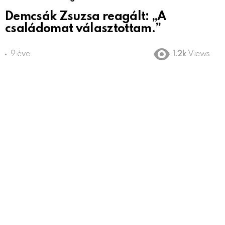
Demcsák Zsuzsa reagált: „A
családomat választottam.”
9 éve
1.2k
Views