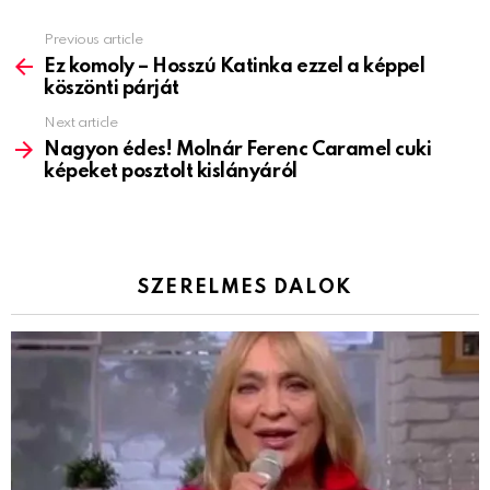
Previous article
See
more
Ez komoly – Hosszú Katinka ezzel a képpel
köszönti párját
Next article
Nagyon édes! Molnár Ferenc Caramel cuki
képeket posztolt kislányáról
SZERELMES DALOK