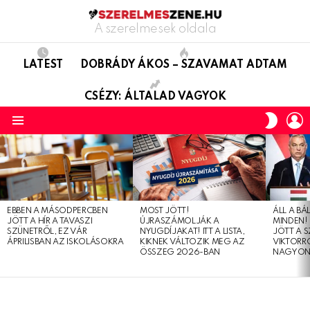
A szerelmesek oldala
LATEST
DOBRÁDY ÁKOS – SZAVAMAT ADTAM
CSÉZY: ÁLTALAD VAGYOK
L
SWITC
SKIN
Menu
LATEST
STORIES
EBBEN A MÁSODPERCBEN
MOST JÖTT!
ÁLL A B
JÖTT A HÍR A TAVASZI
ÚJRASZÁMOLJÁK A
MINDEN! 
SZÜNETRŐL, EZ VÁR
NYUGDÍJAKAT! ITT A LISTA,
JÖTT A 
ÁPRILISBAN AZ ISKOLÁSOKRA
KIKNEK VÁLTOZIK MEG AZ
VIKTORRÓ
ÖSSZEG 2026-BAN
NAGYON