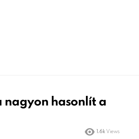
a nagyon hasonlít a
1.6k
Views