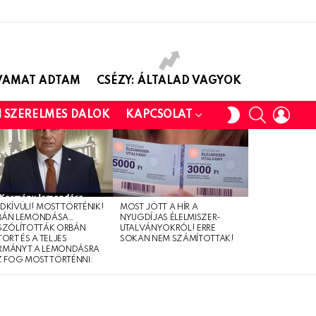
AVAMAT ADTAM
CSÉZY: ÁLTALAD VAGYOK
SEARCH
LOGI
SWITCH
I SZERELMES DALOK
KAPCSOLAT
SKIN
DKÍVÜLI! MOST TÖRTÉNIK!
MOST JÖTT A HÍR A
BÁN LEMONDÁSA…
NYUGDÍJAS ÉLELMISZER-
SZÓLÍTOTTÁK ORBÁN
UTALVÁNYOKRÓL! ERRE
TORT ÉS A TELJES
SOKAN NEM SZÁMÍTOTTAK!
RMÁNYT A LEMONDÁSRA
Z FOG MOST TÖRTÉNNI: