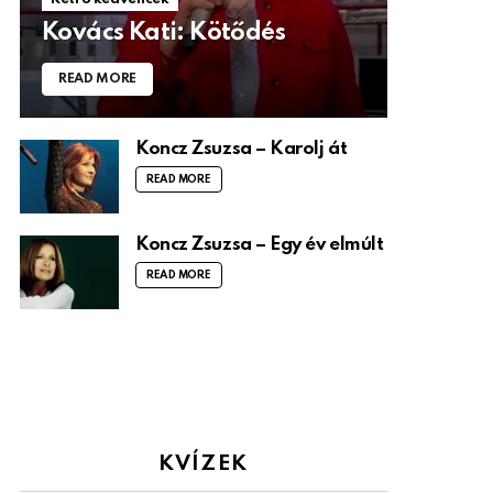
Kovács Kati: Kötődés
READ MORE
Koncz Zsuzsa – Karolj át
READ MORE
Koncz Zsuzsa – Egy év elmúlt
READ MORE
KVÍZEK