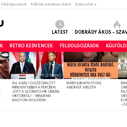
Feldolgozások
Külföldi szerelmes dalok
Kapcsolat
LATEST
DOBRÁDY ÁKOS – SZ
OK
RETRO KEDVENCEK
FELDOLGOZÁSOK
KÜLFÖLD
ÁLL A BÁL! ÖSSZEOMLOTT
MÁRIS KIRAKTA STOHL
REN
MINDEN! EBBEN A PERCBEN
ANDRÁST, KRISZTA
OR
,
JÖTT A SZÖRNYŰ HÍR ORBÁN
FEL
Z
VIKTORRÓL! – MINDENKI
VIK
NAGYON AGGÓDIK!
KO
– E