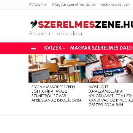
KVIZEK
Magyar szerelmes dalok
Retro kedvencek
A szerelmesek oldala
KVIZEK
MAGYAR SZERELMES DAL
Menu
LATEST
STORIES
EBBEN A MÁSODPERCBEN
MOST JÖTT!
JÖTT A HÍR A TAVASZI
ÚJRASZÁMOLJÁK A
SZÜNETRŐL, EZ VÁR
NYUGDÍJAKAT! ITT A LISTA
ÁPRILISBAN AZ ISKOLÁSOKRA
KIKNEK VÁLTOZIK MEG A
ÖSSZEG 2026-BAN