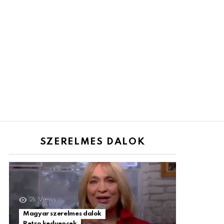
SZERELMES DALOK
2k
Views
Magyar szerelmes dalok
Retro kedvencek