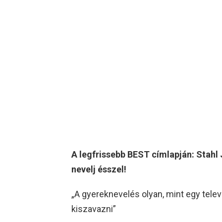
A legfrissebb BEST címlapján: Stahl 
nevelj ésszel!
„A gyereknevelés olyan, mint egy tele
kiszavazni”