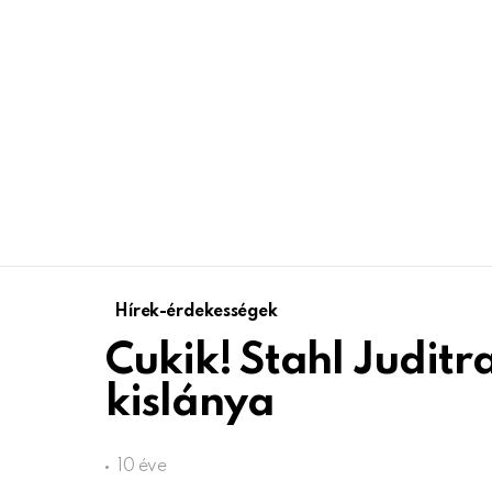
Hírek-érdekességek
Cukik! Stahl Juditr
kislánya
10 éve