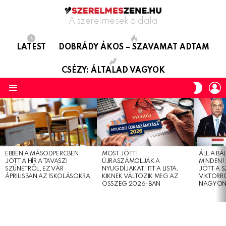
A szerelmesek oldala
LATEST
DOBRÁDY ÁKOS – SZAVAMAT ADTAM
CSÉZY: ÁLTALAD VAGYOK
L
SWITC
SKIN
Menu
LATEST
STORIES
EBBEN A MÁSODPERCBEN
MOST JÖTT!
ÁLL A B
JÖTT A HÍR A TAVASZI
ÚJRASZÁMOLJÁK A
MINDEN! 
SZÜNETRŐL, EZ VÁR
NYUGDÍJAKAT! ITT A LISTA,
JÖTT A 
ÁPRILISBAN AZ ISKOLÁSOKRA
KIKNEK VÁLTOZIK MEG AZ
VIKTORRÓ
ÖSSZEG 2026-BAN
NAGYON