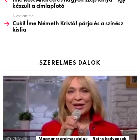
készült a címlapfotó
Next article
Cuki! Íme Németh Kristóf párja és a színész
kisfia
SZERELMES DALOK
2k
Views
Magyar szerelmes dalok
Retro kedvencek