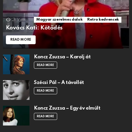
2k
Views
Magyar szerelmes dalok
Retro kedvencek
Kovács Kati: Kötődés
READ MORE
Koncz Zsuzsa – Karolj át
READ MORE
Szécsi Pál – A távollét
READ MORE
Koncz Zsuzsa – Egy év elmúlt
READ MORE