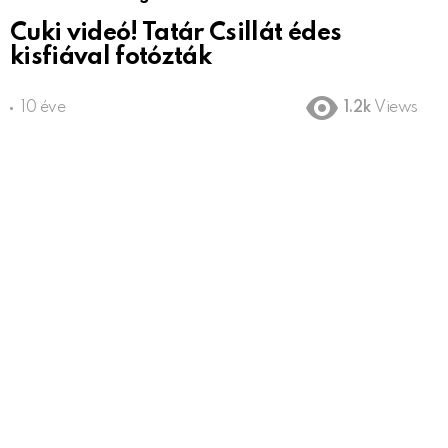
Cuki videó! Tatár Csillát édes
kisfiával fotózták
10 éve
1.2k
Views