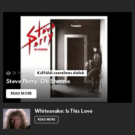
2k
Views
Külföldi szerelmes dalok
Steve Perry: Oh Sherrie
READ MORE
Whitesnake: Is This Love
READ MORE