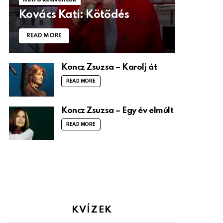
Kovács Kati: Kötődés
READ MORE
Koncz Zsuzsa – Karolj át
READ MORE
Koncz Zsuzsa – Egy év elmúlt
READ MORE
KVÍZEK