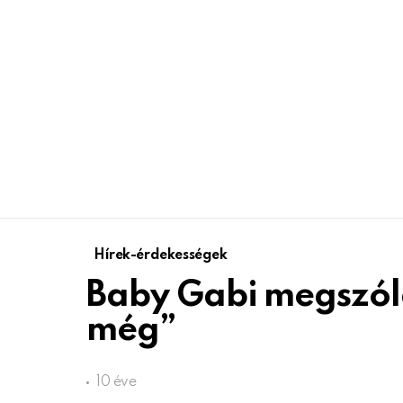
Hírek-érdekességek
Baby Gabi megszól
még”
10 éve