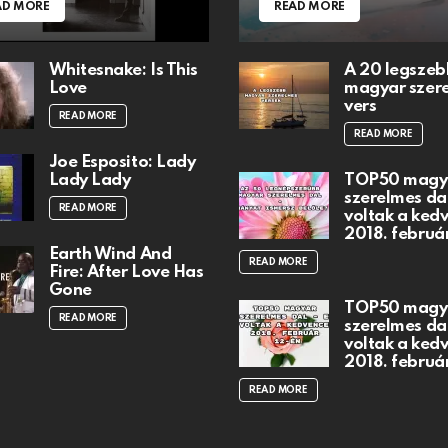
AD MORE
READ MORE
Whitesnake: Is This
A 20 legszeb
Love
magyar szer
vers
READ MORE
READ MORE
Joe Esposito: Lady
Lady Lady
TOP50 magy
szerelmes dal
READ MORE
voltak a ked
2018. februá
Earth Wind And
READ MORE
Fire: After Love Has
Gone
TOP50 magy
READ MORE
szerelmes dal
voltak a ked
2018. februá
READ MORE