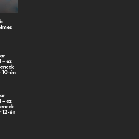
b
elmes
ar
 – ez
vencek
r 10-én
ar
 – ez
vencek
r 12-én