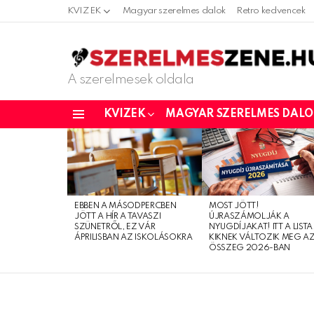
KVIZEK
Magyar szerelmes dalok
Retro kedvencek
A szerelmesek oldala
KVIZEK
MAGYAR SZERELMES DAL
Menu
LATEST
STORIES
EBBEN A MÁSODPERCBEN
MOST JÖTT!
JÖTT A HÍR A TAVASZI
ÚJRASZÁMOLJÁK A
SZÜNETRŐL, EZ VÁR
NYUGDÍJAKAT! ITT A LISTA
ÁPRILISBAN AZ ISKOLÁSOKRA
KIKNEK VÁLTOZIK MEG A
ÖSSZEG 2026-BAN