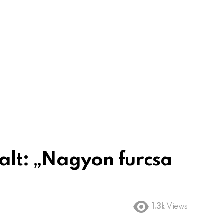
alt: „Nagyon furcsa
1.3k
Views