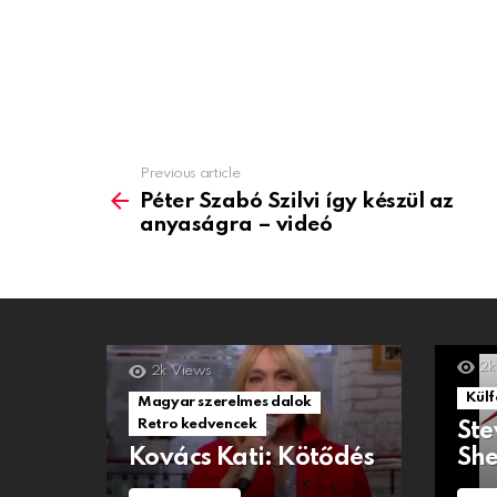
Previous article
See
more
Péter Szabó Szilvi így készül az
anyaságra – videó
2k
2k
Views
Külf
Magyar szerelmes dalok
Retro kedvencek
Ste
Kovács Kati: Kötődés
She