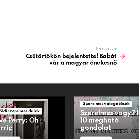
Next article
Csütörtökön bejelentette! Babát
vár a magyar énekesnő
1.5k
Views
Views
Szerelmes válogatások
öldi szerelmes dalok
Szerelmes vagy? 
ve Perry: Oh
10 megható
rrie
gondolat