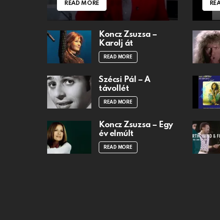
READ MORE
RE
Koncz Zsuzsa –
Karolj át
READ MORE
Szécsi Pál – A
távollét
READ MORE
Koncz Zsuzsa – Egy
év elmúlt
READ MORE