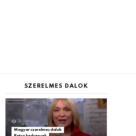
SZERELMES DALOK
2k
Views
Magyar szerelmes dalok
Retro kedvencek