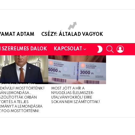
AVAMAT ADTAM
CSÉZY: ÁLTALAD VAGYOK
SEARCH
LOGI
SWITCH
I SZERELMES DALOK
KAPCSOLAT
SKIN
DKÍVÜLI! MOST TÖRTÉNIK!
MOST JÖTT A HÍR A
BÁN LEMONDÁSA…
NYUGDÍJAS ÉLELMISZER-
SZÓLÍTOTTÁK ORBÁN
UTALVÁNYOKRÓL! ERRE
TORT ÉS A TELJES
SOKAN NEM SZÁMÍTOTTAK!
RMÁNYT A LEMONDÁSRA
Z FOG MOST TÖRTÉNNI: