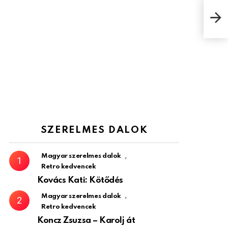
Csüt
a m
SZERELMES DALOK
,
Magyar szerelmes dalok
Retro kedvencek
Kovács Kati: Kötődés
,
Magyar szerelmes dalok
Retro kedvencek
Koncz Zsuzsa – Karolj át