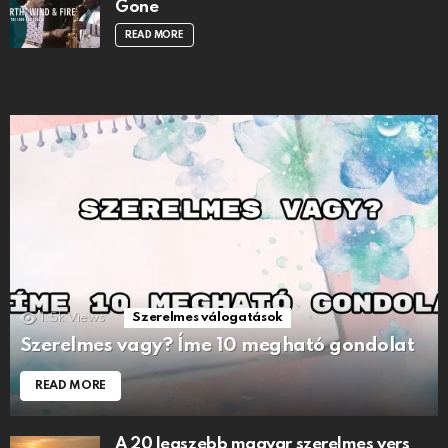
Gone
READ MORE
1.5k
Views
Szerelmes válogatások
Szerelmes vagy? Íme 10 megható gondolat
READ MORE
A 20 legszebb magyar szerelmes vers