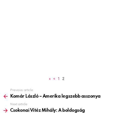
«
<
1
2
Previous article
See
more
Komár László – Amerika legszebb asszonya
Next article
Csokonai Vitéz Mihály: A boldogság