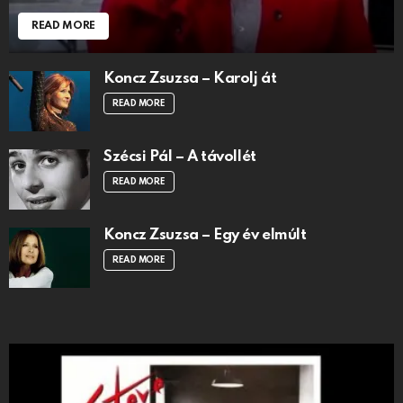
READ MORE
Koncz Zsuzsa – Karolj át
READ MORE
Szécsi Pál – A távollét
READ MORE
Koncz Zsuzsa – Egy év elmúlt
READ MORE