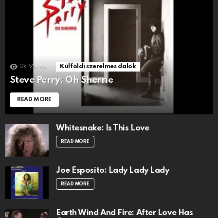
2k
Views
Külföldi szerelmes dalok
Steve Perry: Oh Sherrie
READ MORE
Whitesnake: Is This Love
READ MORE
Joe Esposito: Lady Lady Lady
READ MORE
Earth Wind And Fire: After Love Has