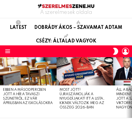
A szerelmesek oldala
LATEST
DOBRÁDY ÁKOS – SZAVAMAT ADTAM
CSÉZY: ÁLTALAD VAGYOK
L
SWITC
SKIN
Menu
LATEST
STORIES
EBBEN A MÁSODPERCBEN
MOST JÖTT!
ÁLL A B
JÖTT A HÍR A TAVASZI
ÚJRASZÁMOLJÁK A
MINDEN! 
SZÜNETRŐL, EZ VÁR
NYUGDÍJAKAT! ITT A LISTA,
JÖTT A 
ÁPRILISBAN AZ ISKOLÁSOKRA
KIKNEK VÁLTOZIK MEG AZ
VIKTORRÓ
ÖSSZEG 2026-BAN
NAGYON