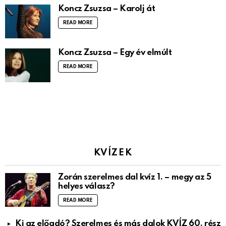
Koncz Zsuzsa – Karolj át
READ MORE
Koncz Zsuzsa – Egy év elmúlt
READ MORE
KVÍZEK
Zorán szerelmes dal kvíz 1. – megy az 5
helyes válasz?
READ MORE
Ki az előadó? Szerelmes és más dalok KVÍZ 60. rész