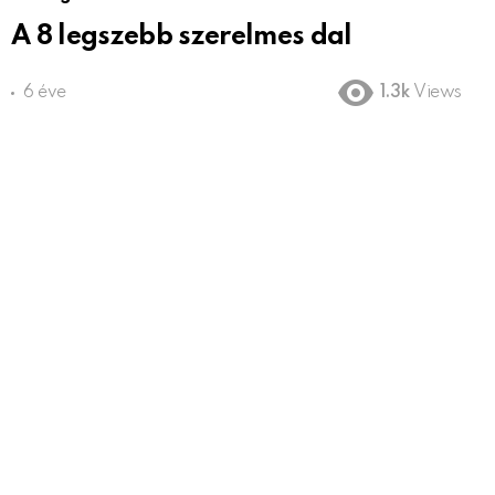
A 8 legszebb szerelmes dal
6 éve
1.3k
Views