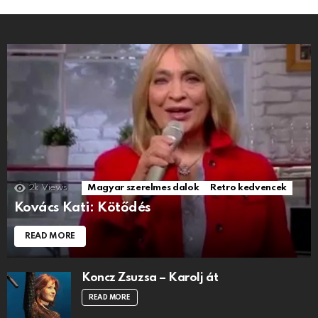
2k
Views
Magyar szerelmes dalok
Retro kedvencek
Kovács Kati: Kötődés
READ MORE
Koncz Zsuzsa – Karolj át
READ MORE