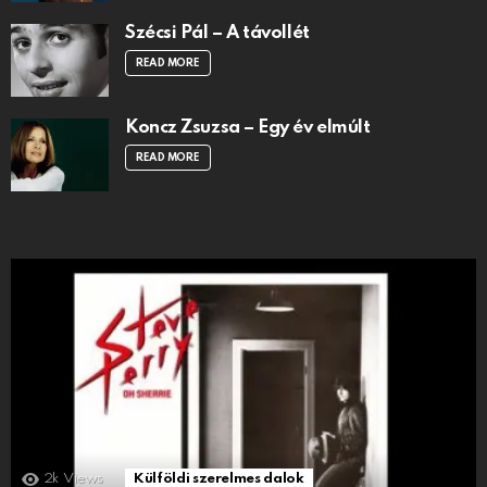
Szécsi Pál – A távollét
READ MORE
Koncz Zsuzsa – Egy év elmúlt
READ MORE
2k
Views
Külföldi szerelmes dalok