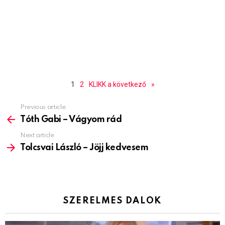
1
2
KLIKK a következő
»
Previous article
See
more
Tóth Gabi – Vágyom rád
Next article
Tolcsvai László – Jöjj kedvesem
SZERELMES DALOK