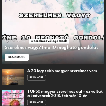
1.5k
Views
Szerelmes válogatások
Szerelmes vagy? Íme 10 megható gondolat
READ MORE
A 20 legszebb magyar szerelmes vers
READ MORE
TOP50 magyar szerelmes dal – ez voltak
a kedvencek 2018. február 10-én
READ MORE