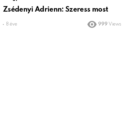
Zsédenyi Adrienn: Szeress most
8 éve
999
Views