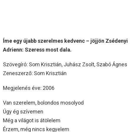
Íme egy újabb szerelmes kedvenc – jöjjön Zsédenyi
Adrienn: Szeress most dala.
Szövegíró: Som Krisztián, Juhász Zsolt, Szabó Ágnes
Zeneszerző: Som Krisztián
Megjelenés éve: 2006
Van szerelem, bolondos mosolyod
Úgy ég szívemen
Még a világot is átölelem
Érzem, még nincs kegyelem