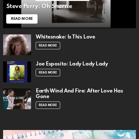
Steve Perry: Oh Sherrie
READ MORE
Whitesnake: Is This Love
READ MORE
Joe Esposito: Lady Lady Lady
READ MORE
Earth Wind And Fire: After Love Has
Gone
READ MORE