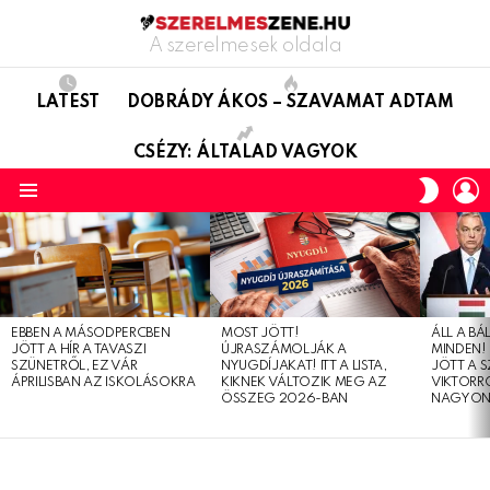
A szerelmesek oldala
LATEST
DOBRÁDY ÁKOS – SZAVAMAT ADTAM
CSÉZY: ÁLTALAD VAGYOK
L
SWITC
SKIN
Menu
LATEST
STORIES
EBBEN A MÁSODPERCBEN
MOST JÖTT!
ÁLL A B
JÖTT A HÍR A TAVASZI
ÚJRASZÁMOLJÁK A
MINDEN! 
SZÜNETRŐL, EZ VÁR
NYUGDÍJAKAT! ITT A LISTA,
JÖTT A 
ÁPRILISBAN AZ ISKOLÁSOKRA
KIKNEK VÁLTOZIK MEG AZ
VIKTORRÓ
ÖSSZEG 2026-BAN
NAGYON