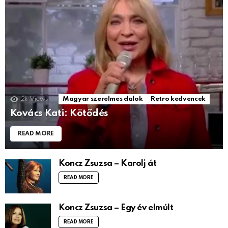
2k
Views
Magyar szerelmes dalok
Retro kedvencek
Kovács Kati: Kötődés
READ MORE
Koncz Zsuzsa – Karolj át
READ MORE
Koncz Zsuzsa – Egy év elmúlt
READ MORE