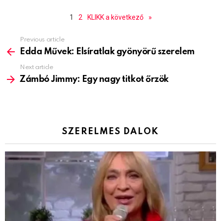
1
2
KLIKK a következő
»
Previous article
See
more
Edda Művek: Elsíratlak gyönyörű szerelem
Next article
Zámbó Jimmy: Egy nagy titkot őrzök
SZERELMES DALOK