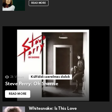
READ MORE
2k
Views
Külföldi szerelmes dalok
Steve Perry: Oh Sherrie
READ MORE
Whitesnake: Is This Love