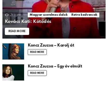
2k
Views
Magyar szerelmes dalok
Retro kedvencek
Kovács Kati: Kötődés
READ MORE
Koncz Zsuzsa – Karolj át
READ MORE
Koncz Zsuzsa – Egy év elmúlt
READ MORE