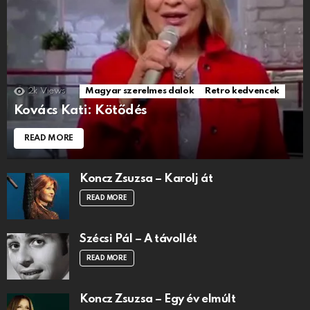
2k
Views
Magyar szerelmes dalok
Retro kedvencek
Kovács Kati: Kötődés
READ MORE
Koncz Zsuzsa – Karolj át
READ MORE
Szécsi Pál – A távollét
READ MORE
Koncz Zsuzsa – Egy év elmúlt