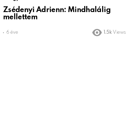
Zsédenyi Adrienn: Mindhalálig
mellettem
6 éve
1.5k
Views