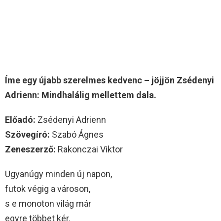
Íme egy újabb szerelmes kedvenc – jöjjön Zsédenyi
Adrienn: Mindhalálig mellettem dala.
Előadó:
Zsédenyi Adrienn
Szövegíró:
Szabó Ágnes
Zeneszerző:
Rakonczai Viktor
Ugyanúgy minden új napon,
futok végig a városon,
s e monoton világ már
egyre többet kér.