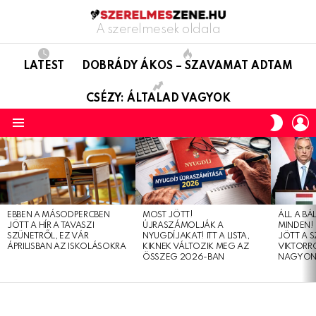
A szerelmesek oldala
LATEST
DOBRÁDY ÁKOS – SZAVAMAT ADTAM
CSÉZY: ÁLTALAD VAGYOK
L
SWITC
SKIN
Menu
LATEST
STORIES
EBBEN A MÁSODPERCBEN
MOST JÖTT!
ÁLL A B
JÖTT A HÍR A TAVASZI
ÚJRASZÁMOLJÁK A
MINDEN! 
SZÜNETRŐL, EZ VÁR
NYUGDÍJAKAT! ITT A LISTA,
JÖTT A 
ÁPRILISBAN AZ ISKOLÁSOKRA
KIKNEK VÁLTOZIK MEG AZ
VIKTORRÓ
ÖSSZEG 2026-BAN
NAGYON