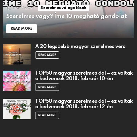
1.5k
Views
Szerelmes válogatások
Szerelmes vagy? Íme 10 megható gondolat
READ MORE
A 20 legszebb magyar szerelmes vers
READ MORE
TOP50 magyar szerelmes dal – ez voltak
a kedvencek 2018. február 10-én
READ MORE
TOP50 magyar szerelmes dal – ez voltak
a kedvencek 2018. február 12-én
READ MORE