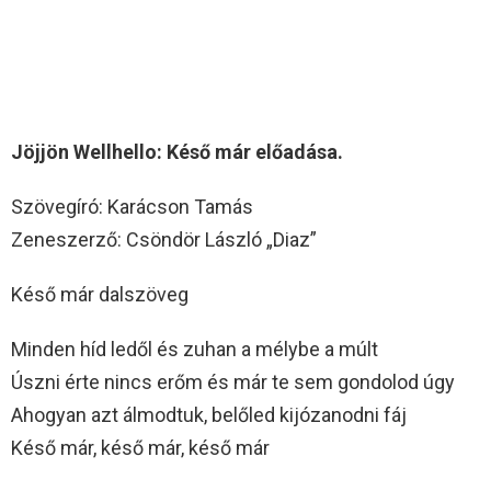
Jöjjön Wellhello: Késő már előadása.
Szövegíró: Karácson Tamás
Zeneszerző: Csöndör László „Diaz”
Késő már dalszöveg
Minden híd ledől és zuhan a mélybe a múlt
Úszni érte nincs erőm és már te sem gondolod úgy
Ahogyan azt álmodtuk, belőled kijózanodni fáj
Késő már, késő már, késő már