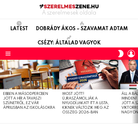
A szerelmesek oldala
LATEST
DOBRÁDY ÁKOS – SZAVAMAT ADTAM
CSÉZY: ÁLTALAD VAGYOK
L
SWITC
SKIN
Menu
LATEST
STORIES
EBBEN A MÁSODPERCBEN
MOST JÖTT!
ÁLL A B
JÖTT A HÍR A TAVASZI
ÚJRASZÁMOLJÁK A
MINDEN! 
SZÜNETRŐL, EZ VÁR
NYUGDÍJAKAT! ITT A LISTA,
JÖTT A 
ÁPRILISBAN AZ ISKOLÁSOKRA
KIKNEK VÁLTOZIK MEG AZ
VIKTORRÓ
ÖSSZEG 2026-BAN
NAGYON