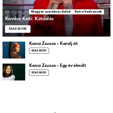
2k
Views
Magyar szerelmes dalok
Retro kedvencek
Kovács Kati: Kötődés
READ MORE
Koncz Zsuzsa – Karolj át
READ MORE
Koncz Zsuzsa – Egy év elmúlt
READ MORE