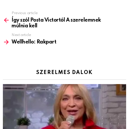
Previous article
See
more
Így szól Posta Victortól A szerelemnek
múlnia kell
Next article
Wellhello: Rakpart
SZERELMES DALOK