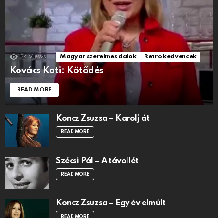
2k
Views
Magyar szerelmes dalok
Retro kedvencek
Kovács Kati: Kötődés
READ MORE
Koncz Zsuzsa – Karolj át
READ MORE
Szécsi Pál – A távollét
READ MORE
Koncz Zsuzsa – Egy év elmúlt
READ MORE