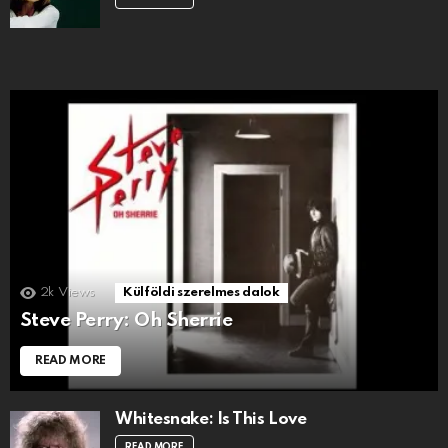
2k
Views
Külföldi szerelmes dalok
Steve Perry: Oh Sherrie
READ MORE
Whitesnake: Is This Love
READ MORE