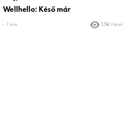
Wellhello: Késő már
7 éve
1.5k
Views