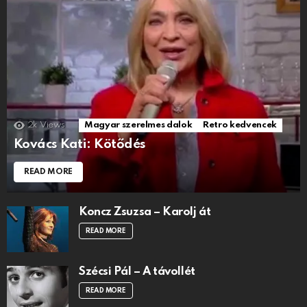
2k
Views
Magyar szerelmes dalok
Retro kedvencek
Kovács Kati: Kötődés
READ MORE
Koncz Zsuzsa – Karolj át
READ MORE
Szécsi Pál – A távollét
READ MORE