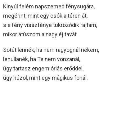
Kinyúl felém napszemed fénysugára,
megérint, mint egy csók a téren át,
s e fény visszfénye tükröződik rajtam,
mikor átúszom a nagy éj tavát.
Sötét lennék, ha nem ragyognál nékem,
lehullanék, ha Te nem vonzanál,
úgy tartasz engem óriás erőddel,
úgy húzol, mint egy mágikus fonál.