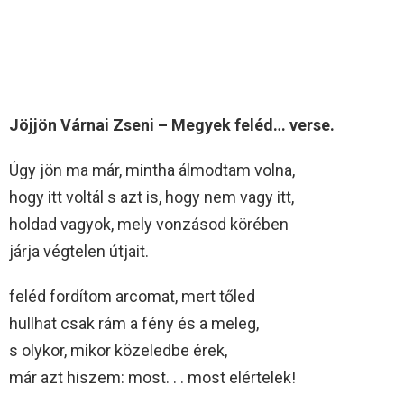
Jöjjön Várnai Zseni – Megyek feléd… verse.
Úgy jön ma már, mintha álmodtam volna,
hogy itt voltál s azt is, hogy nem vagy itt,
holdad vagyok, mely vonzásod körében
járja végtelen útjait.
feléd fordítom arcomat, mert tőled
hullhat csak rám a fény és a meleg,
s olykor, mikor közeledbe érek,
már azt hiszem: most. . . most elértelek!