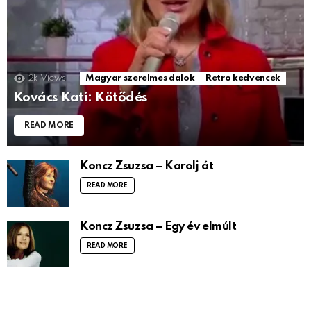
2k
Views
Magyar szerelmes dalok
Retro kedvencek
Kovács Kati: Kötődés
READ MORE
Koncz Zsuzsa – Karolj át
READ MORE
Koncz Zsuzsa – Egy év elmúlt
READ MORE