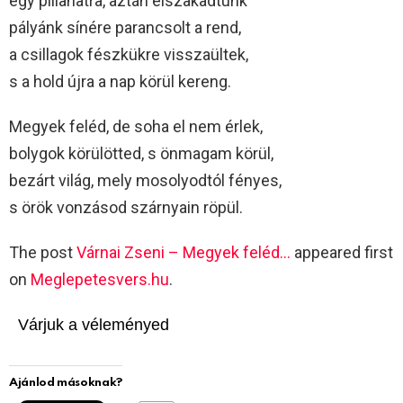
egy pillanatra, aztán elszakadtunk
pályánk sínére parancsolt a rend,
a csillagok fészkükre visszaültek,
s a hold újra a nap körül kereng.
Megyek feléd, de soha el nem érlek,
bolygok körülötted, s önmagam körül,
bezárt világ, mely mosolyodtól fényes,
s örök vonzásod szárnyain röpül.
The post
Várnai Zseni – Megyek feléd…
appeared first
on
Meglepetesvers.hu
.
Várjuk a véleményed
Ajánlod másoknak?