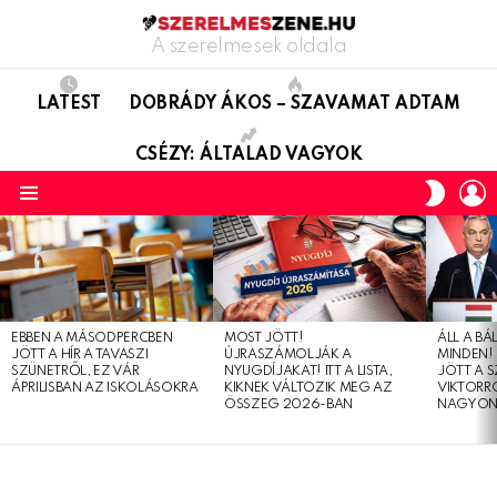
A szerelmesek oldala
LATEST
DOBRÁDY ÁKOS – SZAVAMAT ADTAM
CSÉZY: ÁLTALAD VAGYOK
L
SWITC
SKIN
Menu
LATEST
STORIES
EBBEN A MÁSODPERCBEN
MOST JÖTT!
ÁLL A B
JÖTT A HÍR A TAVASZI
ÚJRASZÁMOLJÁK A
MINDEN! 
SZÜNETRŐL, EZ VÁR
NYUGDÍJAKAT! ITT A LISTA,
JÖTT A 
ÁPRILISBAN AZ ISKOLÁSOKRA
KIKNEK VÁLTOZIK MEG AZ
VIKTORRÓ
ÖSSZEG 2026-BAN
NAGYON