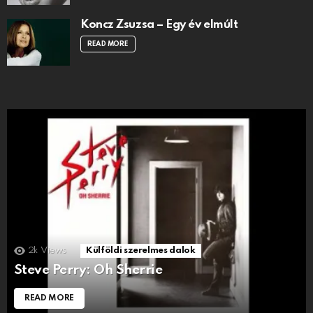
Koncz Zsuzsa – Egy év elmúlt
READ MORE
2k
Views
Külföldi szerelmes dalok
Steve Perry: Oh Sherrie
READ MORE