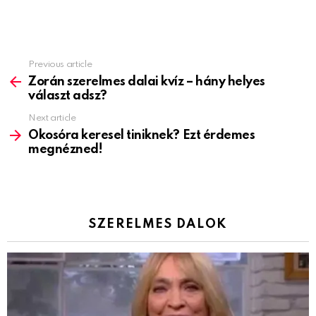
Previous article
See
more
Zorán szerelmes dalai kvíz – hány helyes
választ adsz?
Next article
Okosóra keresel tiniknek? Ezt érdemes
megnézned!
SZERELMES DALOK