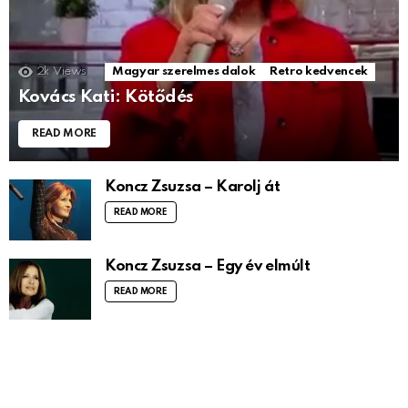
2k
Views
Magyar szerelmes dalok
Retro kedvencek
Kovács Kati: Kötődés
READ MORE
Koncz Zsuzsa – Karolj át
READ MORE
Koncz Zsuzsa – Egy év elmúlt
READ MORE