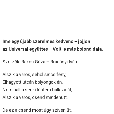
Íme egy újabb szerelmes kedvenc – jöjjön
az Universal együttes – Volt-e más bolond dala.
Szerzők: Bakos Géza – Bradányi Iván
Alszik a város, sehol sincs fény,
Elhagyott utcán bolyongok én.
Nem hallja senki léptem halk zaját,
Alszik a város, csend mindenütt.
De ez a csend most úgy szíven üt,