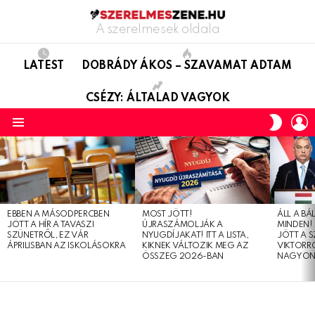
A szerelmesek oldala
LATEST
DOBRÁDY ÁKOS – SZAVAMAT ADTAM
CSÉZY: ÁLTALAD VAGYOK
L
SWITC
SKIN
Menu
LATEST
STORIES
EBBEN A MÁSODPERCBEN
MOST JÖTT!
ÁLL A B
JÖTT A HÍR A TAVASZI
ÚJRASZÁMOLJÁK A
MINDEN! 
SZÜNETRŐL, EZ VÁR
NYUGDÍJAKAT! ITT A LISTA,
JÖTT A 
ÁPRILISBAN AZ ISKOLÁSOKRA
KIKNEK VÁLTOZIK MEG AZ
VIKTORRÓ
ÖSSZEG 2026-BAN
NAGYON