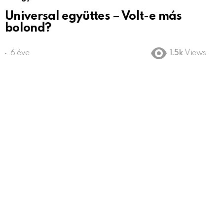
Universal együttes – Volt-e más
bolond?
6 éve
1.5k
Views