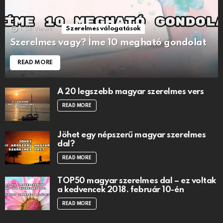
1.5k
Views
Szerelmes válogatások
Szerelmes vagy? Íme 10 megható gondolat
READ MORE
A 20 legszebb magyar szerelmes vers
READ MORE
Jöhet egy népszerű magyar szerelmes
dal?
READ MORE
TOP50 magyar szerelmes dal – ez voltak
a kedvencek 2018. február 10-én
READ MORE