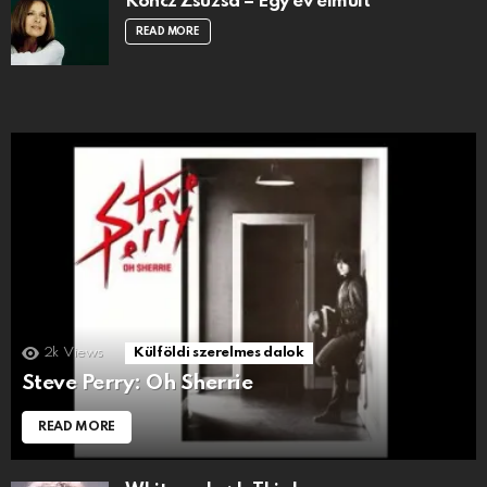
Koncz Zsuzsa – Egy év elmúlt
READ MORE
2k
Views
Külföldi szerelmes dalok
Steve Perry: Oh Sherrie
READ MORE