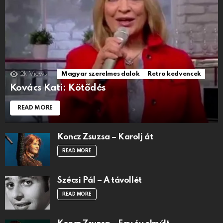
2k
Views
Magyar szerelmes dalok
Retro kedvencek
Kovács Kati: Kötődés
READ MORE
Koncz Zsuzsa – Karolj át
READ MORE
Szécsi Pál – A távollét
READ MORE