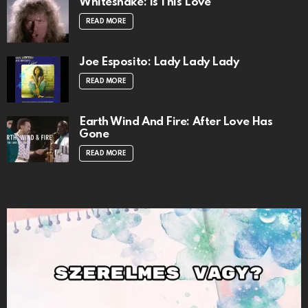
Whitesnake: Is This Love
READ MORE
Joe Esposito: Lady Lady Lady
READ MORE
Earth Wind And Fire: After Love Has
Gone
READ MORE