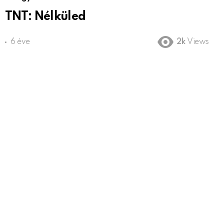
TNT: Nélküled
6 éve
2k
Views