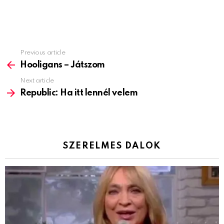
Previous article
See
more
Hooligans – Játszom
Next article
Republic: Ha itt lennél velem
SZERELMES DALOK