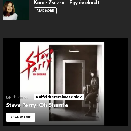
Koncz Zsuzsa – Egy év elmúlt
READ MORE
2k
Views
Külföldi szerelmes dalok
Steve Perry: Oh Sherrie
READ MORE