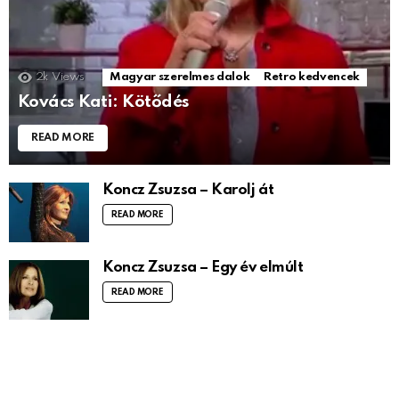
2k
Views
Magyar szerelmes dalok
Retro kedvencek
Kovács Kati: Kötődés
READ MORE
Koncz Zsuzsa – Karolj át
READ MORE
Koncz Zsuzsa – Egy év elmúlt
READ MORE