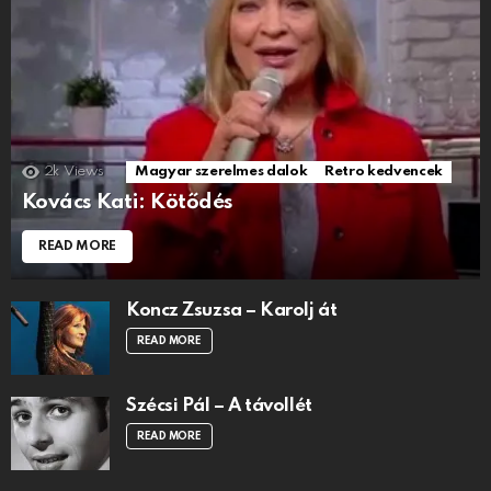
2k
Views
Magyar szerelmes dalok
Retro kedvencek
Kovács Kati: Kötődés
READ MORE
Koncz Zsuzsa – Karolj át
READ MORE
Szécsi Pál – A távollét
READ MORE