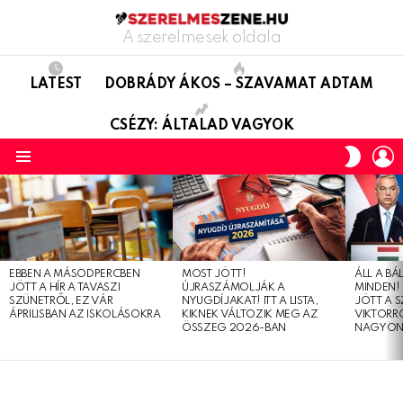
A szerelmesek oldala
LATEST
DOBRÁDY ÁKOS – SZAVAMAT ADTAM
CSÉZY: ÁLTALAD VAGYOK
L
SWITC
SKIN
Menu
LATEST
STORIES
EBBEN A MÁSODPERCBEN
MOST JÖTT!
ÁLL A B
JÖTT A HÍR A TAVASZI
ÚJRASZÁMOLJÁK A
MINDEN! 
SZÜNETRŐL, EZ VÁR
NYUGDÍJAKAT! ITT A LISTA,
JÖTT A 
ÁPRILISBAN AZ ISKOLÁSOKRA
KIKNEK VÁLTOZIK MEG AZ
VIKTORRÓ
ÖSSZEG 2026-BAN
NAGYON