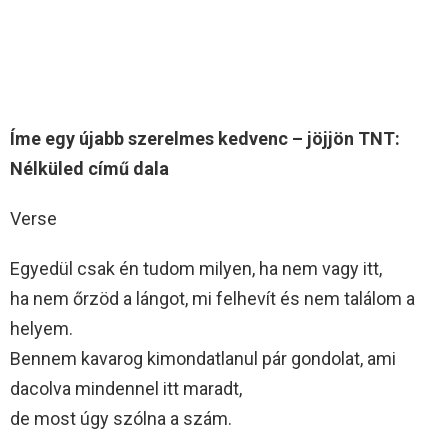
Íme egy újabb szerelmes kedvenc – jöjjön TNT:
Nélküled című dala
Verse
Egyedül csak én tudom milyen, ha nem vagy itt,
ha nem őrzöd a lángot, mi felhevít és nem találom a
helyem.
Bennem kavarog kimondatlanul pár gondolat, ami
dacolva mindennel itt maradt,
de most úgy szólna a szám.