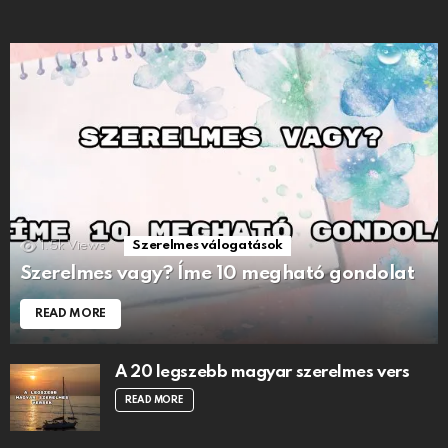
1.5k
Views
Szerelmes válogatások
Szerelmes vagy? Íme 10 megható gondolat
READ MORE
A 20 legszebb magyar szerelmes vers
READ MORE