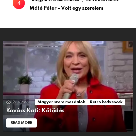
Magyar szerelmes dalok
Retro kedvencek
Máté Péter – Volt egy szerelem
2k
Views
Magyar szerelmes dalok
Retro kedvencek
Kovács Kati: Kötődés
READ MORE