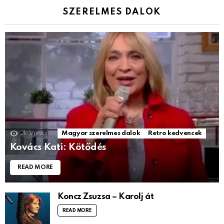
SZERELMES DALOK
2k
Views
Magyar szerelmes dalok
Retro kedvencek
Kovács Kati: Kötődés
READ MORE
Koncz Zsuzsa – Karolj át
READ MORE