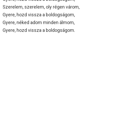
Szerelem, szerelem, oly régen várom,
Gyere, hozd vissza a boldogságom,
Gyere, néked adom minden álmom,
Gyere, hozd vissza a boldogságom.