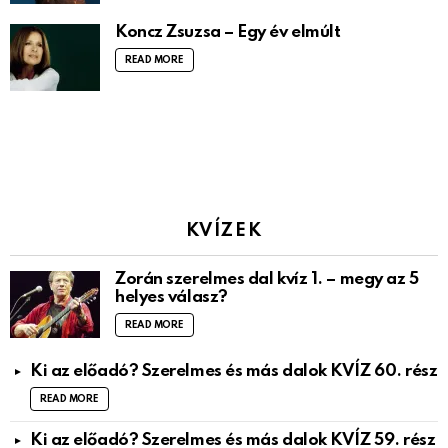
Koncz Zsuzsa – Egy év elmúlt
READ MORE
KVÍZEK
Zorán szerelmes dal kvíz 1. – megy az 5
helyes válasz?
READ MORE
Ki az előadó? Szerelmes és más dalok KVÍZ 60. rész
READ MORE
Ki az előadó? Szerelmes és más dalok KVÍZ 59. rész