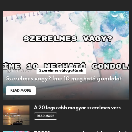
1.5k
Views
Szerelmes válogatások
Szerelmes vagy? Íme 10 megható gondolat
READ MORE
A 20 legszebb magyar szerelmes vers
READ MORE