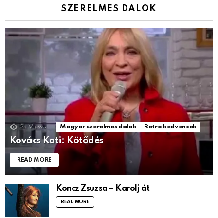
SZERELMES DALOK
2k
Views
Magyar szerelmes dalok
Retro kedvencek
Kovács Kati: Kötődés
READ MORE
Koncz Zsuzsa – Karolj át
READ MORE