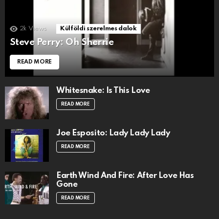
2k
Views
Külföldi szerelmes dalok
Steve Perry: Oh Sherrie
READ MORE
Whitesnake: Is This Love
READ MORE
Joe Esposito: Lady Lady Lady
READ MORE
Earth Wind And Fire: After Love Has
Gone
READ MORE