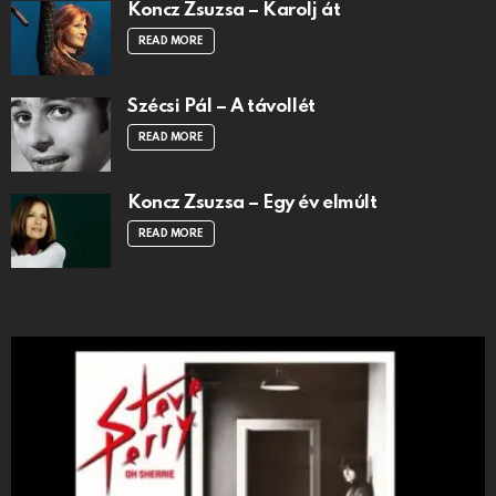
Koncz Zsuzsa – Karolj át
READ MORE
Szécsi Pál – A távollét
READ MORE
Koncz Zsuzsa – Egy év elmúlt
READ MORE