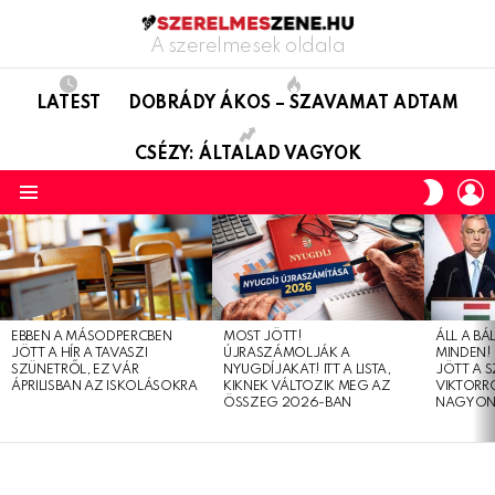
A szerelmesek oldala
LATEST
DOBRÁDY ÁKOS – SZAVAMAT ADTAM
CSÉZY: ÁLTALAD VAGYOK
L
SWITC
SKIN
Menu
LATEST
STORIES
EBBEN A MÁSODPERCBEN
MOST JÖTT!
ÁLL A B
JÖTT A HÍR A TAVASZI
ÚJRASZÁMOLJÁK A
MINDEN! 
SZÜNETRŐL, EZ VÁR
NYUGDÍJAKAT! ITT A LISTA,
JÖTT A 
ÁPRILISBAN AZ ISKOLÁSOKRA
KIKNEK VÁLTOZIK MEG AZ
VIKTORRÓ
ÖSSZEG 2026-BAN
NAGYON