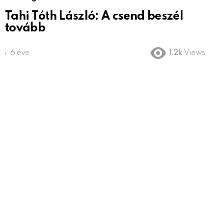
Tahi Tóth László: A csend beszél
tovább
6 éve
1.2k
Views