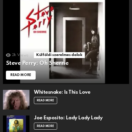
2k
Views
Külföldi szerelmes dalok
Steve Perry: Oh Sherrie
READ MORE
Whitesnake: Is This Love
READ MORE
Joe Esposito: Lady Lady Lady
READ MORE