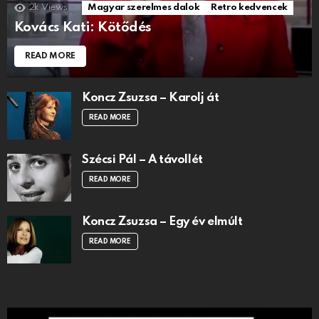
2k
Views
Magyar szerelmes dalok
Retro kedvencek
Kovács Kati: Kötődés
READ MORE
Koncz Zsuzsa – Karolj át
READ MORE
Szécsi Pál – A távollét
READ MORE
Koncz Zsuzsa – Egy év elmúlt
READ MORE