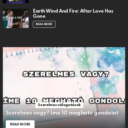
Earth Wind And Fire: After Love Has
Gone
READ MORE
1.5k
Views
Szerelmes válogatások
Szerelmes vagy? Íme 10 megható gondolat
READ MORE