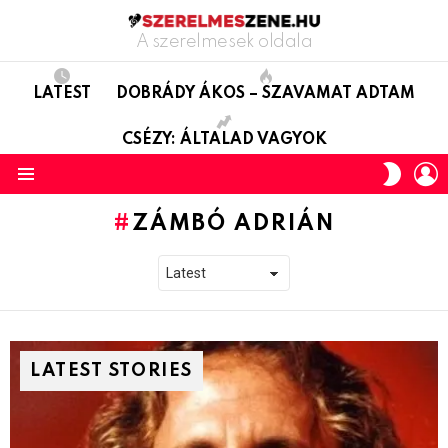
A szerelmesek oldala
LATEST
DOBRÁDY ÁKOS – SZAVAMAT ADTAM
CSÉZY: ÁLTALAD VAGYOK
L
SWITC
SKIN
Menu
ZÁMBÓ ADRIÁN
LATEST STORIES