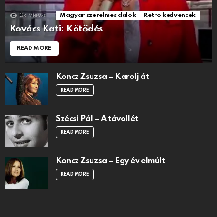
2k
Views
Magyar szerelmes dalok
Retro kedvencek
Kovács Kati: Kötődés
READ MORE
Koncz Zsuzsa – Karolj át
READ MORE
Szécsi Pál – A távollét
READ MORE
Koncz Zsuzsa – Egy év elmúlt
READ MORE