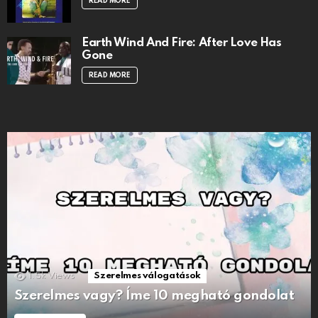
READ MORE
Earth Wind And Fire: After Love Has
Gone
READ MORE
1.5k
Views
Szerelmes válogatások
Szerelmes vagy? Íme 10 megható gondolat