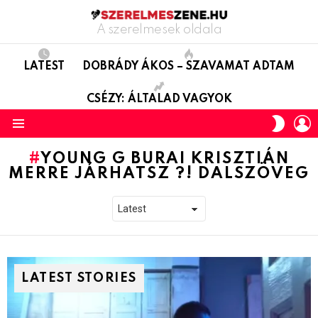
A szerelmesek oldala
LATEST
DOBRÁDY ÁKOS – SZAVAMAT ADTAM
CSÉZY: ÁLTALAD VAGYOK
L
SWITC
SKIN
Menu
YOUNG G BURAI KRISZTIÁN
MERRE JÁRHATSZ ?! DALSZÖVEG
LATEST STORIES