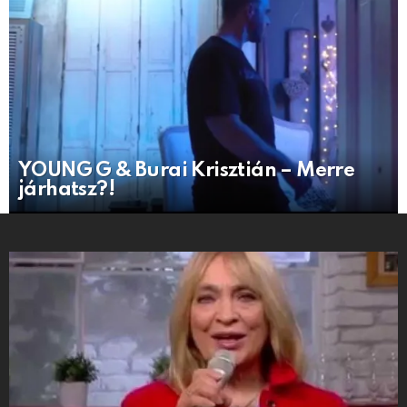
YOUNG G & Burai Krisztián – Merre
járhatsz?!