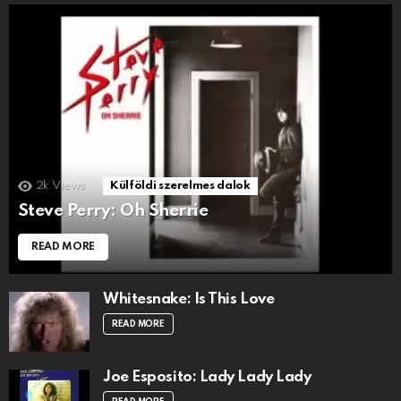
2k
Views
Külföldi szerelmes dalok
Steve Perry: Oh Sherrie
READ MORE
Whitesnake: Is This Love
READ MORE
Joe Esposito: Lady Lady Lady