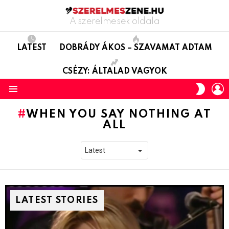
A szerelmesek oldala
LATEST
DOBRÁDY ÁKOS – SZAVAMAT ADTAM
CSÉZY: ÁLTALAD VAGYOK
L
SWITC
SKIN
Menu
WHEN YOU SAY NOTHING AT
ALL
LATEST STORIES