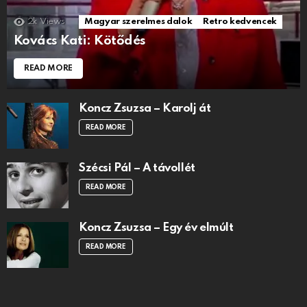
2k
Views
Magyar szerelmes dalok
Retro kedvencek
Kovács Kati: Kötődés
READ MORE
Koncz Zsuzsa – Karolj át
READ MORE
Szécsi Pál – A távollét
READ MORE
Koncz Zsuzsa – Egy év elmúlt
READ MORE