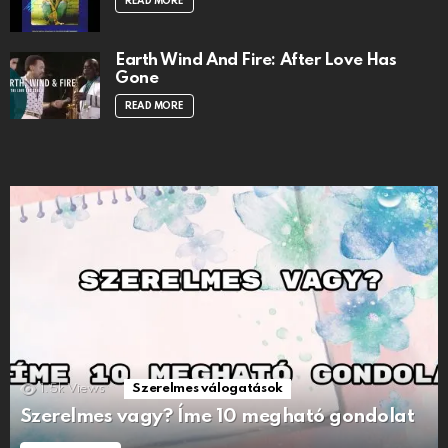
READ MORE
Earth Wind And Fire: After Love Has
Gone
READ MORE
1.5k
Views
Szerelmes válogatások
Szerelmes vagy? Íme 10 megható gondolat