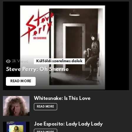
2k
Views
Külföldi szerelmes dalok
Steve Perry: Oh Sherrie
READ MORE
Whitesnake: Is This Love
READ MORE
Joe Esposito: Lady Lady Lady