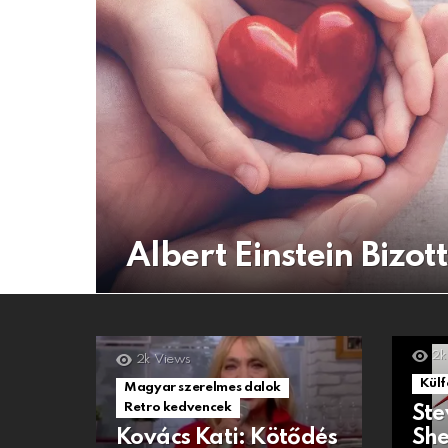
Albert Einstein Bizo
2k
2k
Views
Külf
Magyar szerelmes dalok
Retro kedvencek
Ste
Kovács Kati: Kötődés
She