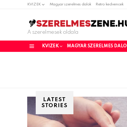
KVIZEK
Magyar szerelmes dalok
Retro kedvencek
A szerelmesek oldala
KVIZEK
MAGYAR SZERELMES DAL
Menu
LATEST
STORIES