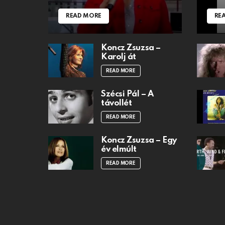
READ MORE
RE
Koncz Zsuzsa –
Karolj át
READ MORE
Szécsi Pál – A
távollét
READ MORE
Koncz Zsuzsa – Egy
év elmúlt
READ MORE