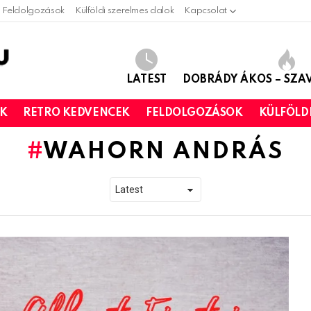
Feldolgozások
Külföldi szerelmes dalok
Kapcsolat
LATEST
DOBRÁDY ÁKOS – SZ
OK
RETRO KEDVENCEK
FELDOLGOZÁSOK
KÜLFÖLD
WAHORN ANDRÁS