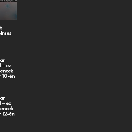
b
elmes
ar
 – ez
vencek
r 10-én
ar
 – ez
vencek
r 12-én