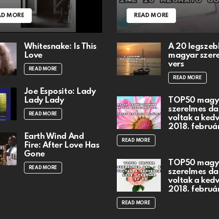
AD MORE
READ MORE
Whitesnake: Is This
A 20 legszeb
Love
magyar szer
vers
READ MORE
READ MORE
Joe Esposito: Lady
Lady Lady
TOP50 magy
szerelmes dal
READ MORE
voltak a ked
2018. februá
Earth Wind And
READ MORE
Fire: After Love Has
Gone
TOP50 magy
READ MORE
szerelmes dal
voltak a ked
2018. februá
READ MORE