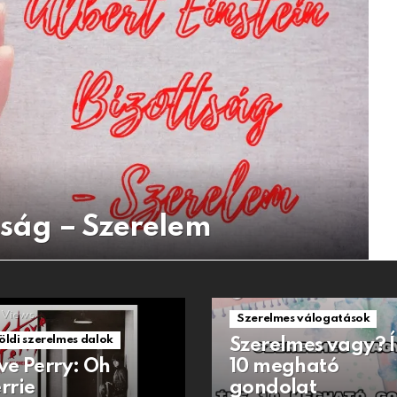
ttság – Szerelem
1.5k
Views
Views
Szerelmes válogatások
öldi szerelmes dalok
Szerelmes vagy? 
ve Perry: Oh
10 megható
rrie
gondolat