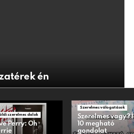
zatérek én
1.5k
Views
Views
Szerelmes válogatások
öldi szerelmes dalok
Szerelmes vagy? 
ve Perry: Oh
10 megható
rrie
gondolat