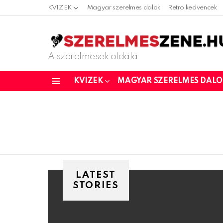
KVIZEK
Magyar szerelmes dalok
Retro kedvencek
A szerelmesek oldala
KVIZEK
MAGYAR SZERELMES DAL
Menu
LATEST
STORIES