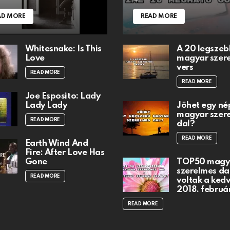
AD MORE
READ MORE
Whitesnake: Is This
A 20 legszeb
Love
magyar szer
vers
READ MORE
READ MORE
Joe Esposito: Lady
Lady Lady
Jöhet egy né
magyar szer
READ MORE
dal?
READ MORE
Earth Wind And
Fire: After Love Has
Gone
TOP50 magy
szerelmes dal
READ MORE
voltak a ked
2018. februá
READ MORE