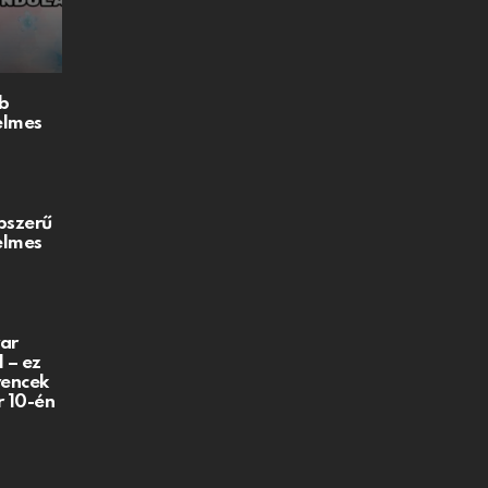
b
elmes
pszerű
elmes
ar
 – ez
vencek
r 10-én