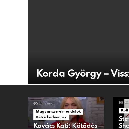
Korda György – Viss
2k
2k
Views
Külf
Magyar szerelmes dalok
Retro kedvencek
Ste
Kovács Kati: Kötődés
She