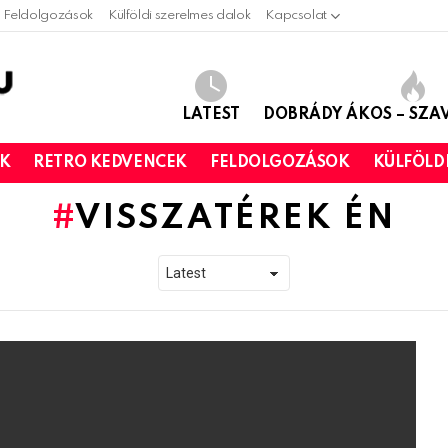
Feldolgozások
Külföldi szerelmes dalok
Kapcsolat
LATEST
DOBRÁDY ÁKOS – SZ
OK
RETRO KEDVENCEK
FELDOLGOZÁSOK
KÜLFÖLD
VISSZATÉREK ÉN