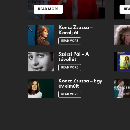
READ MORE
RE
Koncz Zsuzsa –
Karolj át
READ MORE
Szécsi Pál – A
távollét
READ MORE
Koncz Zsuzsa – Egy
év elmúlt
READ MORE