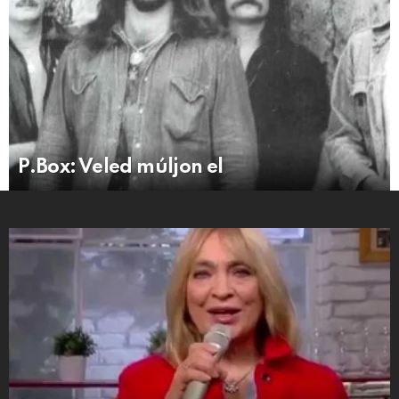
P.Box: Veled múljon el