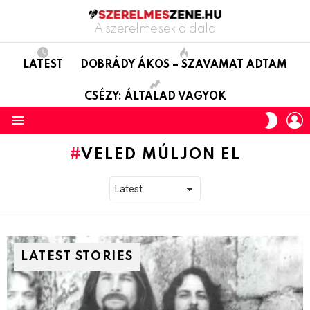
A szerelmesek oldala
LATEST
DOBRÁDY ÁKOS – SZAVAMAT ADTAM
CSÉZY: ÁLTALAD VAGYOK
L
SWITC
SKIN
Menu
VELED MÚLJON EL
LATEST STORIES