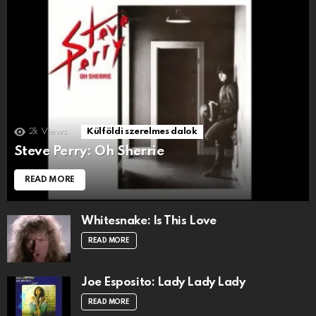
2k
Views
Külföldi szerelmes dalok
Steve Perry: Oh Sherrie
READ MORE
Whitesnake: Is This Love
READ MORE
Joe Esposito: Lady Lady Lady
READ MORE