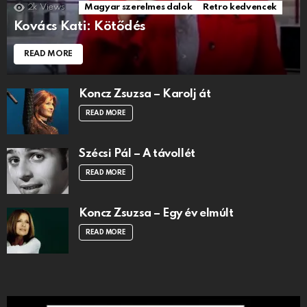
2k
Views
Magyar szerelmes dalok
Retro kedvencek
Kovács Kati: Kötődés
READ MORE
Koncz Zsuzsa – Karolj át
READ MORE
Szécsi Pál – A távollét
READ MORE
Koncz Zsuzsa – Egy év elmúlt
READ MORE