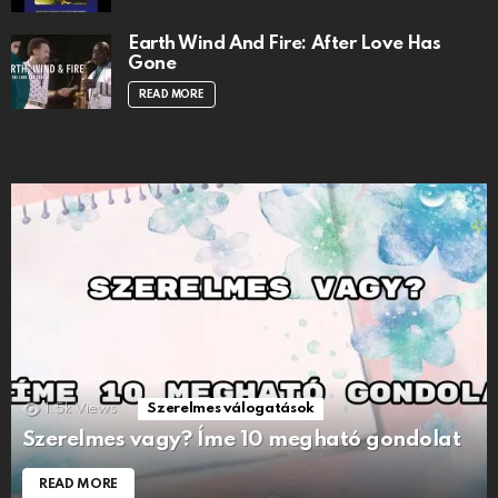
Earth Wind And Fire: After Love Has
Gone
READ MORE
1.5k
Views
Szerelmes válogatások
Szerelmes vagy? Íme 10 megható gondolat
READ MORE