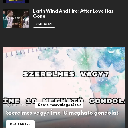
Earth Wind And Fire: After Love Has
Gone
READ MORE
1.5k
Views
Szerelmes válogatások
Szerelmes vagy? Íme 10 megható gondolat
READ MORE