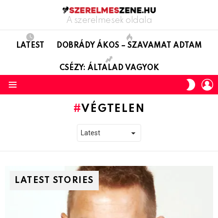
A szerelmesek oldala
LATEST
DOBRÁDY ÁKOS – SZAVAMAT ADTAM
CSÉZY: ÁLTALAD VAGYOK
L
SWITC
SKIN
Menu
VÉGTELEN
LATEST STORIES