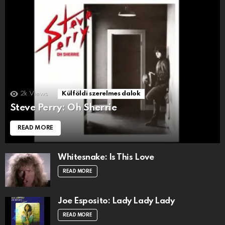
2k
Views
Külföldi szerelmes dalok
Steve Perry: Oh Sherrie
READ MORE
Whitesnake: Is This Love
READ MORE
Joe Esposito: Lady Lady Lady
READ MORE