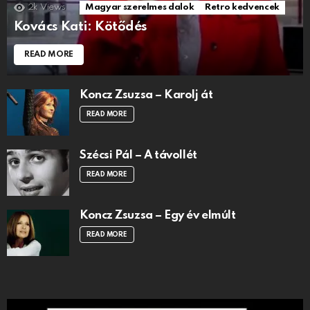
2k
Views
Magyar szerelmes dalok
Retro kedvencek
Kovács Kati: Kötődés
READ MORE
Koncz Zsuzsa – Karolj át
READ MORE
Szécsi Pál – A távollét
READ MORE
Koncz Zsuzsa – Egy év elmúlt
READ MORE