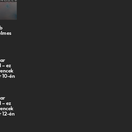
b
elmes
ar
 – ez
vencek
r 10-én
ar
 – ez
vencek
r 12-én