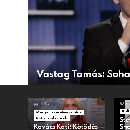
Vastag Tamás: Soh
2k
2k
Views
Külf
Magyar szerelmes dalok
Retro kedvencek
Ste
Kovács Kati: Kötődés
She