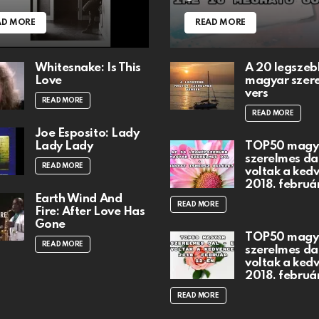
AD MORE
READ MORE
Whitesnake: Is This
A 20 legszeb
Love
magyar szer
vers
READ MORE
READ MORE
Joe Esposito: Lady
Lady Lady
TOP50 magy
szerelmes dal
READ MORE
voltak a ked
2018. februá
Earth Wind And
READ MORE
Fire: After Love Has
Gone
TOP50 magy
READ MORE
szerelmes dal
voltak a ked
2018. februá
READ MORE