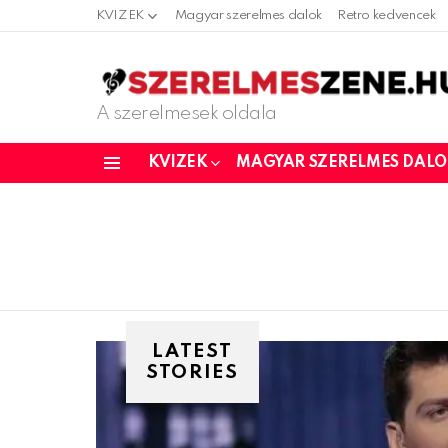
KVIZEK
Magyar szerelmes dalok
Retro kedvencek
A szerelmesek oldala
KVIZEK
MAGYAR SZERELMES DAL
Menu
LATEST
STORIES