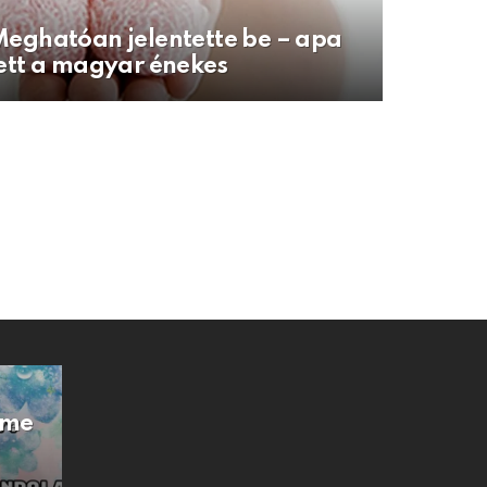
eghatóan jelentette be – apa
ett a magyar énekes
Íme