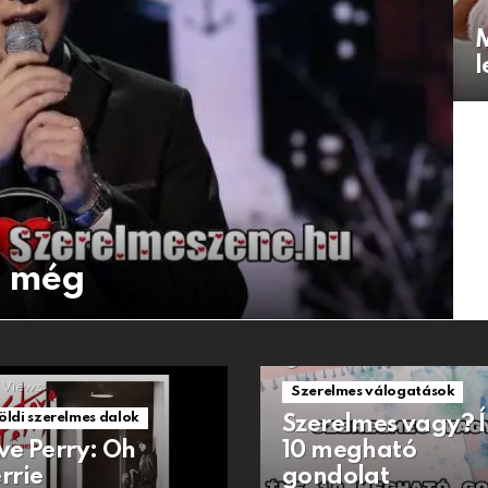
M
l
a még
1.5k
Views
Views
Szerelmes válogatások
öldi szerelmes dalok
Szerelmes vagy? 
ve Perry: Oh
10 megható
rrie
gondolat