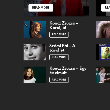
READ MORE
RE
Koncz Zsuzsa –
Karolj át
READ MORE
Szécsi Pál – A
távollét
READ MORE
Koncz Zsuzsa – Egy
év elmúlt
READ MORE