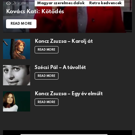
2k
Views
Magyar szerelmes dalok
Retro kedvencek
Kovács Kati: Kötődés
READ MORE
Koncz Zsuzsa – Karolj át
READ MORE
Szécsi Pál – A távollét
READ MORE
Koncz Zsuzsa – Egy év elmúlt
READ MORE