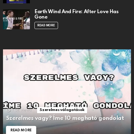
Earth Wind And Fire: After Love Has
Gone
READ MORE
1.5k
Views
Szerelmes válogatások
Szerelmes vagy? Íme 10 megható gondolat
READ MORE