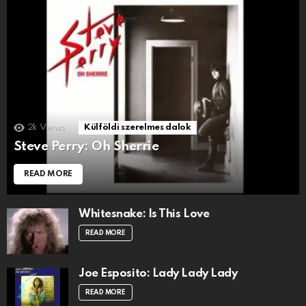
2k
Views
Külföldi szerelmes dalok
Steve Perry: Oh Sherrie
READ MORE
Whitesnake: Is This Love
READ MORE
Joe Esposito: Lady Lady Lady
READ MORE