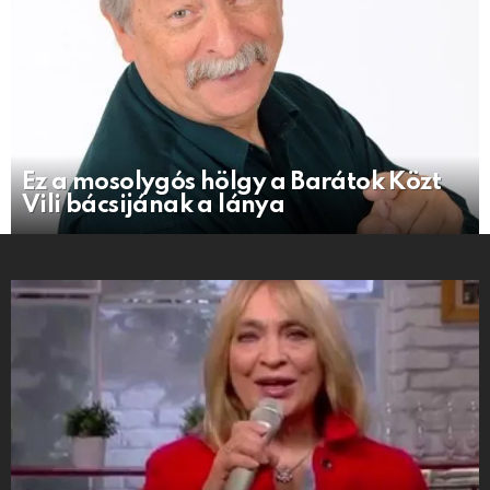
Ez a mosolygós hölgy a Barátok Közt
Vili bácsijának a lánya