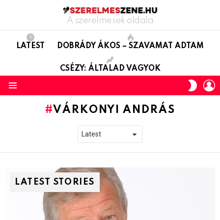
A szerelmesek oldala
LATEST
DOBRÁDY ÁKOS – SZAVAMAT ADTAM
CSÉZY: ÁLTALAD VAGYOK
L
SWITC
SKIN
Menu
VÁRKONYI ANDRÁS
LATEST STORIES