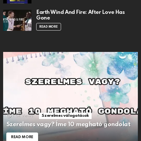
Earth Wind And Fire: After Love Has
Gone
READ MORE
1.5k
Views
Szerelmes válogatások
Szerelmes vagy? Íme 10 megható gondolat
READ MORE