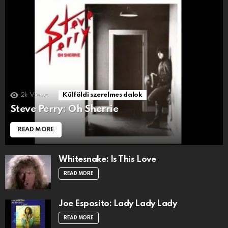
2k
Views
Külföldi szerelmes dalok
Steve Perry: Oh Sherrie
READ MORE
Whitesnake: Is This Love
READ MORE
Joe Esposito: Lady Lady Lady
READ MORE