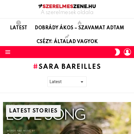
A szerelmesek oldala
LATEST
DOBRÁDY ÁKOS – SZAVAMAT ADTAM
CSÉZY: ÁLTALAD VAGYOK
L
SWITC
SKIN
Menu
SARA BAREILLES
LATEST STORIES