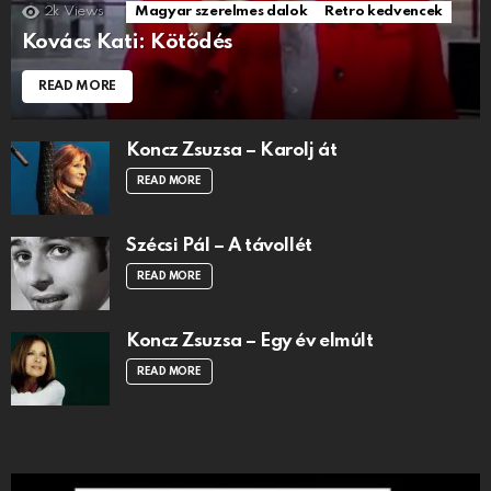
2k
Views
Magyar szerelmes dalok
Retro kedvencek
Kovács Kati: Kötődés
READ MORE
Koncz Zsuzsa – Karolj át
READ MORE
Szécsi Pál – A távollét
READ MORE
Koncz Zsuzsa – Egy év elmúlt
READ MORE