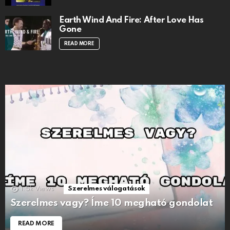
Earth Wind And Fire: After Love Has
Gone
READ MORE
1.5k
Views
Szerelmes válogatások
Szerelmes vagy? Íme 10 megható gondolat
READ MORE