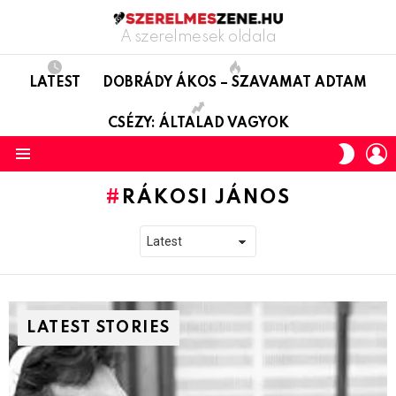
A szerelmesek oldala
LATEST
DOBRÁDY ÁKOS – SZAVAMAT ADTAM
CSÉZY: ÁLTALAD VAGYOK
L
SWITC
SKIN
Menu
RÁKOSI JÁNOS
LATEST STORIES