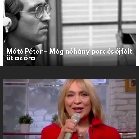
Máté Péter – Még néhány perc és éjfélt
üt az óra