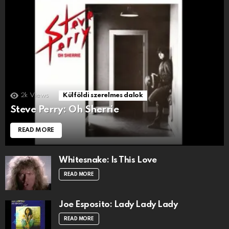
2k
Views
Külföldi szerelmes dalok
Steve Perry: Oh Sherrie
READ MORE
Whitesnake: Is This Love
READ MORE
Joe Esposito: Lady Lady Lady
READ MORE