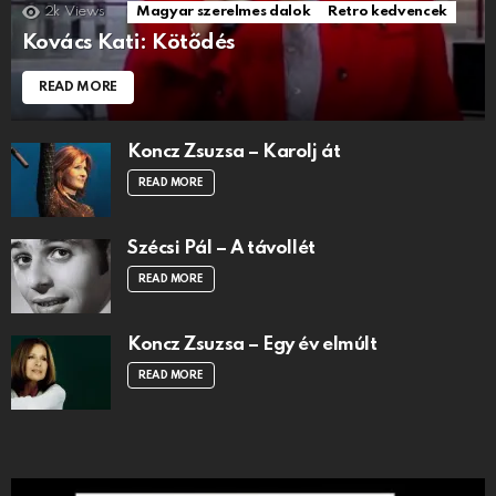
2k
Views
Magyar szerelmes dalok
Retro kedvencek
Kovács Kati: Kötődés
READ MORE
Koncz Zsuzsa – Karolj át
READ MORE
Szécsi Pál – A távollét
READ MORE
Koncz Zsuzsa – Egy év elmúlt
READ MORE