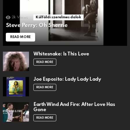
2k
Views
Külföldi szerelmes dalok
Steve Perry: Oh Sherrie
READ MORE
Whitesnake: Is This Love
READ MORE
Joe Esposito: Lady Lady Lady
READ MORE
Earth Wind And Fire: After Love Has
Gone
READ MORE