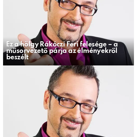
Ez a hölgy Rákóczi Feri felesége – a
műsorvezető párja az élményekről
beszélt