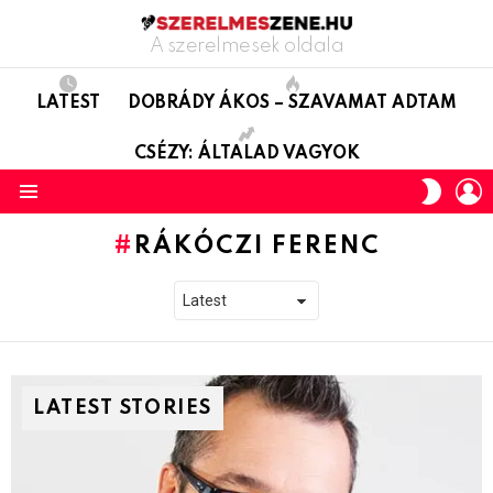
A szerelmesek oldala
LATEST
DOBRÁDY ÁKOS – SZAVAMAT ADTAM
CSÉZY: ÁLTALAD VAGYOK
L
SWITC
SKIN
Menu
RÁKÓCZI FERENC
LATEST STORIES