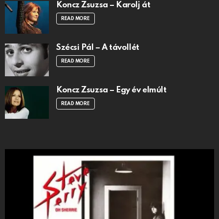
Koncz Zsuzsa – Karolj át
READ MORE
Szécsi Pál – A távollét
READ MORE
Koncz Zsuzsa – Egy év elmúlt
READ MORE