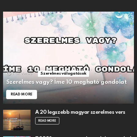
1.5k
Views
Szerelmes válogatások
Szerelmes vagy? Íme 10 megható gondolat
READ MORE
A 20 legszebb magyar szerelmes vers
READ MORE