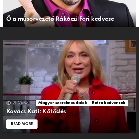
Ő a műsorvezető Rákóczi Feri kedvese
2k
Views
Magyar szerelmes dalok
Retro kedvencek
Kovács Kati: Kötődés
READ MORE