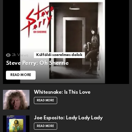
2k
Views
Külföldi szerelmes dalok
Steve Perry: Oh Sherrie
READ MORE
Whitesnake: Is This Love
READ MORE
Joe Esposito: Lady Lady Lady
READ MORE