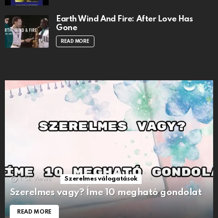
Earth Wind And Fire: After Love Has
Gone
READ MORE
1.5k
Views
Szerelmes válogatások
Szerelmes vagy? Íme 10 megható gondolat
READ MORE