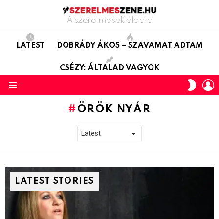
A szerelmesek oldala
LATEST
DOBRÁDY ÁKOS – SZAVAMAT ADTAM
CSÉZY: ÁLTALAD VAGYOK
L
SWITC
SKIN
Menu
ÖRÖK NYÁR
LATEST STORIES