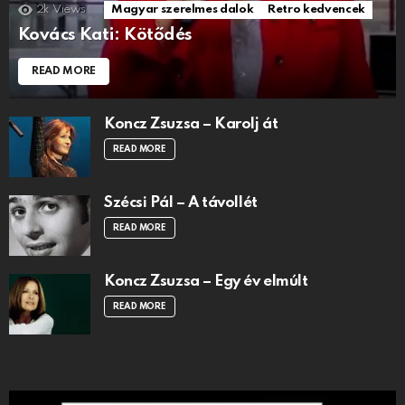
2k
Views
Magyar szerelmes dalok
Retro kedvencek
Kovács Kati: Kötődés
READ MORE
Koncz Zsuzsa – Karolj át
READ MORE
Szécsi Pál – A távollét
READ MORE
Koncz Zsuzsa – Egy év elmúlt
READ MORE