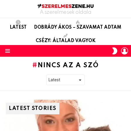
A szerelmesek oldala
LATEST
DOBRÁDY ÁKOS – SZAVAMAT ADTAM
CSÉZY: ÁLTALAD VAGYOK
L
SWITC
SKIN
Menu
NINCS AZ A SZÓ
LATEST STORIES