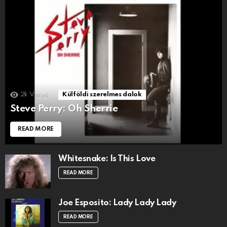
2k
Views
Külföldi szerelmes dalok
Steve Perry: Oh Sherrie
READ MORE
Whitesnake: Is This Love
READ MORE
Joe Esposito: Lady Lady Lady
READ MORE