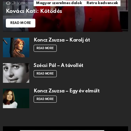
2k
Views
Magyar szerelmes dalok
Retro kedvencek
Kovács Kati: Kötődés
READ MORE
Koncz Zsuzsa – Karolj át
READ MORE
Szécsi Pál – A távollét
READ MORE
Koncz Zsuzsa – Egy év elmúlt
READ MORE