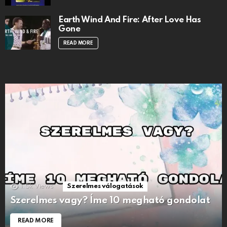
Earth Wind And Fire: After Love Has
Gone
READ MORE
1.5k
Views
Szerelmes válogatások
Szerelmes vagy? Íme 10 megható gondolat
READ MORE