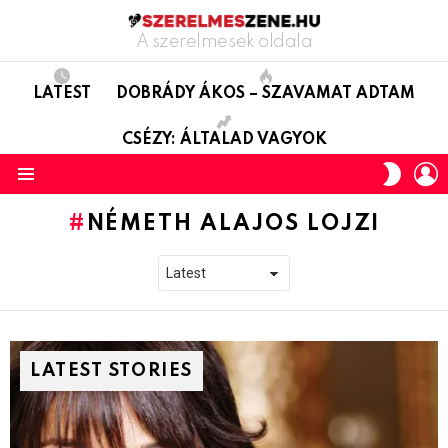
A szerelmesek oldala
LATEST
DOBRÁDY ÁKOS – SZAVAMAT ADTAM
CSÉZY: ÁLTALAD VAGYOK
L
SWITC
SKIN
Menu
NÉMETH ALAJOS LOJZI
LATEST STORIES