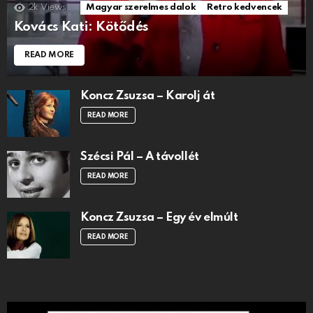
2k
Views
Magyar szerelmes dalok
Retro kedvencek
Kovács Kati: Kötődés
READ MORE
Koncz Zsuzsa – Karolj át
READ MORE
Szécsi Pál – A távollét
READ MORE
Koncz Zsuzsa – Egy év elmúlt
READ MORE