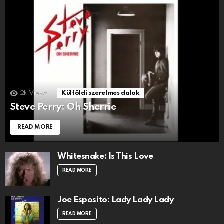
2k
Views
Külföldi szerelmes dalok
Steve Perry: Oh Sherrie
READ MORE
Whitesnake: Is This Love
READ MORE
Joe Esposito: Lady Lady Lady
READ MORE