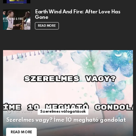
Earth Wind And Fire: After Love Has
Gone
READ MORE
1.5k
Views
Szerelmes válogatások
Szerelmes vagy? Íme 10 megható gondolat
READ MORE