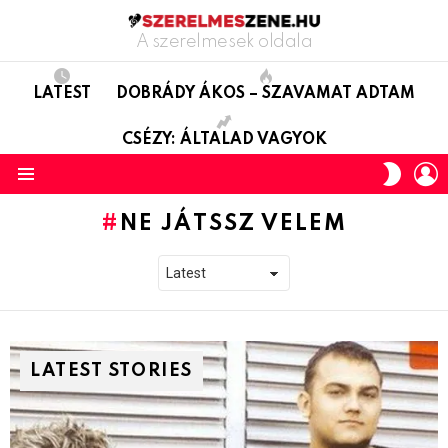
A szerelmesek oldala
LATEST
DOBRÁDY ÁKOS – SZAVAMAT ADTAM
CSÉZY: ÁLTALAD VAGYOK
L
SWITC
SKIN
Menu
NE JÁTSSZ VELEM
LATEST STORIES