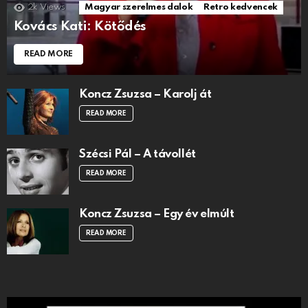
2k
Views
Magyar szerelmes dalok
Retro kedvencek
Kovács Kati: Kötődés
READ MORE
Koncz Zsuzsa – Karolj át
READ MORE
Szécsi Pál – A távollét
READ MORE
Koncz Zsuzsa – Egy év elmúlt
READ MORE