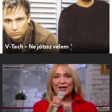
V-Tech – Ne játssz velem