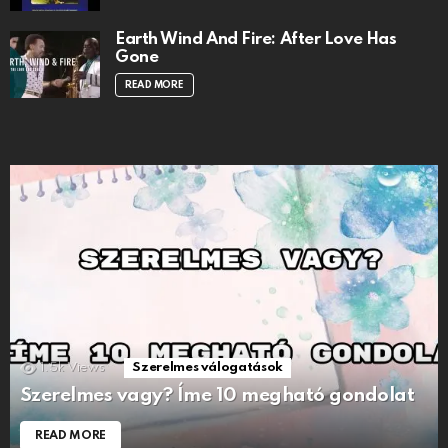
Earth Wind And Fire: After Love Has
Gone
READ MORE
1.5k
Views
Szerelmes válogatások
Szerelmes vagy? Íme 10 megható gondolat
READ MORE