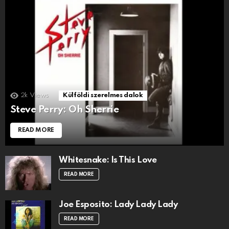
2k
Views
Külföldi szerelmes dalok
Steve Perry: Oh Sherrie
READ MORE
Whitesnake: Is This Love
READ MORE
Joe Esposito: Lady Lady Lady
READ MORE