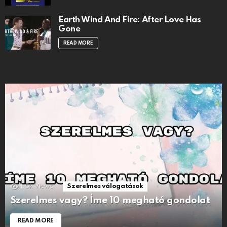
Earth Wind And Fire: After Love Has
Gone
READ MORE
1.5k
Views
Szerelmes válogatások
Szerelmes vagy? Íme 10 megható gondolat
READ MORE