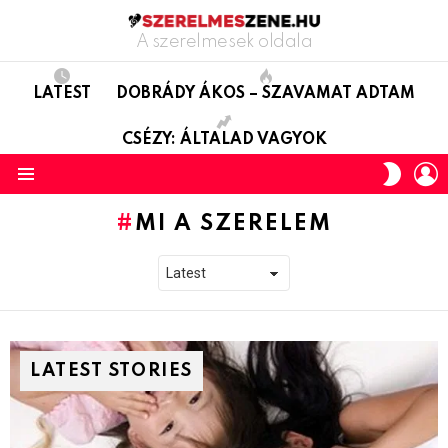
A szerelmesek oldala
LATEST
DOBRÁDY ÁKOS – SZAVAMAT ADTAM
CSÉZY: ÁLTALAD VAGYOK
L
SWITC
SKIN
Menu
MI A SZERELEM
LATEST STORIES