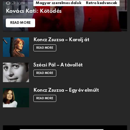
2k
Views
Magyar szerelmes dalok
Retro kedvencek
Kovács Kati: Kötődés
READ MORE
Koncz Zsuzsa – Karolj át
READ MORE
Szécsi Pál – A távollét
READ MORE
Koncz Zsuzsa – Egy év elmúlt
READ MORE