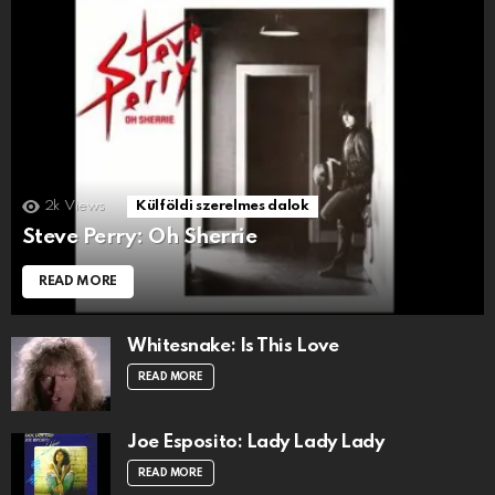
2k
Views
Külföldi szerelmes dalok
Steve Perry: Oh Sherrie
READ MORE
Whitesnake: Is This Love
READ MORE
Joe Esposito: Lady Lady Lady
READ MORE