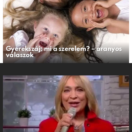
Gyerekszáj: mi a szerelem? – aranyos
válaszok