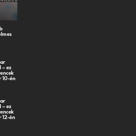
b
elmes
ar
 – ez
vencek
r 10-én
ar
 – ez
vencek
r 12-én