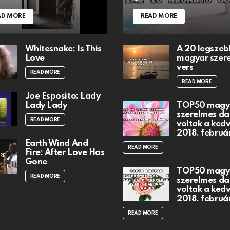
AD MORE
READ MORE
Whitesnake: Is This
A 20 legszeb
Love
magyar szer
vers
READ MORE
READ MORE
Joe Esposito: Lady
Lady Lady
TOP50 magy
szerelmes dal
READ MORE
voltak a ked
2018. februá
Earth Wind And
READ MORE
Fire: After Love Has
Gone
TOP50 magy
READ MORE
szerelmes dal
voltak a ked
2018. februá
READ MORE