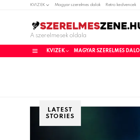
KVIZEK
Magyar szerelmes dalok
Retro kedvencek
A szerelmesek oldala
KVIZEK
MAGYAR SZERELMES DAL
Menu
LATEST
STORIES