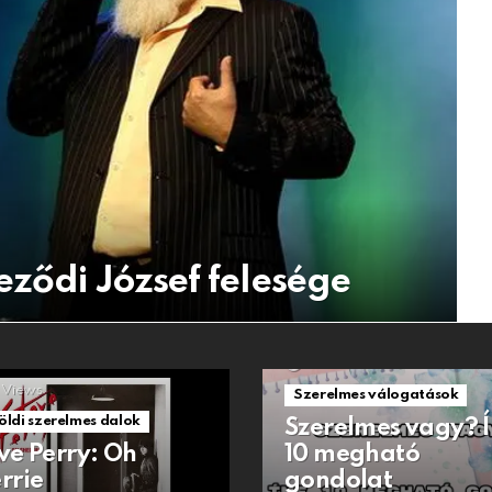
ződi József felesége
1.5k
Views
Views
Szerelmes válogatások
öldi szerelmes dalok
Szerelmes vagy? 
ve Perry: Oh
10 megható
rrie
gondolat