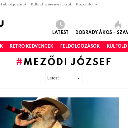
Feldolgozások
Külföldi szerelmes dalok
Kapcsolat
LATEST
DOBRÁDY ÁKOS – SZ
OK
RETRO KEDVENCEK
FELDOLGOZÁSOK
KÜLFÖLD
MEZŐDI JÓZSEF