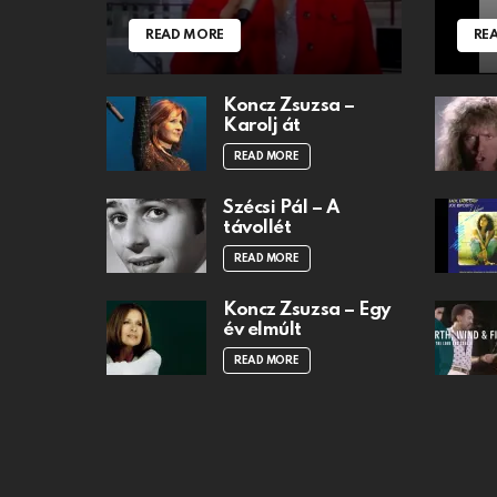
READ MORE
RE
Koncz Zsuzsa –
Karolj át
READ MORE
Szécsi Pál – A
távollét
READ MORE
Koncz Zsuzsa – Egy
év elmúlt
READ MORE