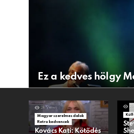
Ez a kedves hölgy Me
2k
2k
Views
Külf
Magyar szerelmes dalok
Retro kedvencek
Ste
Kovács Kati: Kötődés
She