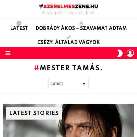
A szerelmesek oldala
LATEST
DOBRÁDY ÁKOS – SZAVAMAT ADTAM
CSÉZY: ÁLTALAD VAGYOK
L
SWITC
SKIN
Menu
MESTER TAMÁS.
LATEST STORIES