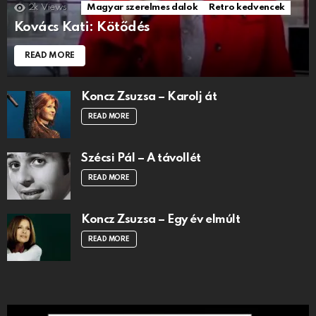
2k
Views
Magyar szerelmes dalok
Retro kedvencek
Kovács Kati: Kötődés
READ MORE
Koncz Zsuzsa – Karolj át
READ MORE
Szécsi Pál – A távollét
READ MORE
Koncz Zsuzsa – Egy év elmúlt
READ MORE