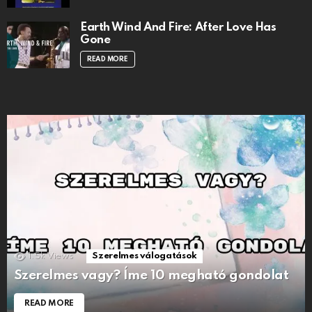
Earth Wind And Fire: After Love Has
Gone
READ MORE
1.5k
Views
Szerelmes válogatások
Szerelmes vagy? Íme 10 megható gondolat
READ MORE