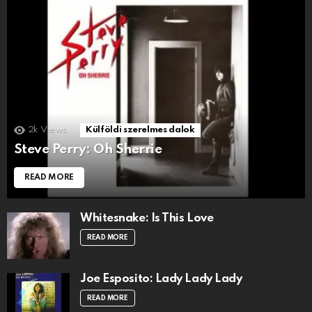
2k
Views
Külföldi szerelmes dalok
Steve Perry: Oh Sherrie
READ MORE
Whitesnake: Is This Love
READ MORE
Joe Esposito: Lady Lady Lady
READ MORE