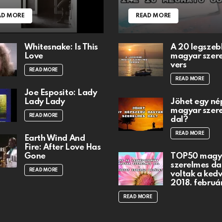
AD MORE
READ MORE
Whitesnake: Is This
A 20 legszeb
Love
magyar szer
vers
READ MORE
READ MORE
Joe Esposito: Lady
Lady Lady
Jöhet egy né
magyar szer
READ MORE
dal?
READ MORE
Earth Wind And
Fire: After Love Has
Gone
TOP50 magy
szerelmes dal
READ MORE
voltak a ked
2018. februá
READ MORE