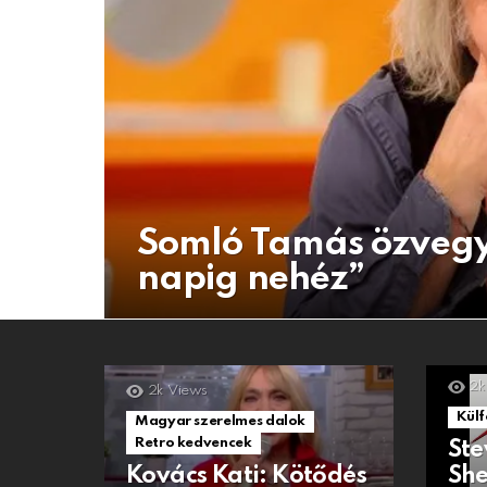
Somló Tamás özvegy
napig nehéz”
2k
2k
Views
Külf
Magyar szerelmes dalok
Retro kedvencek
Ste
Kovács Kati: Kötődés
She