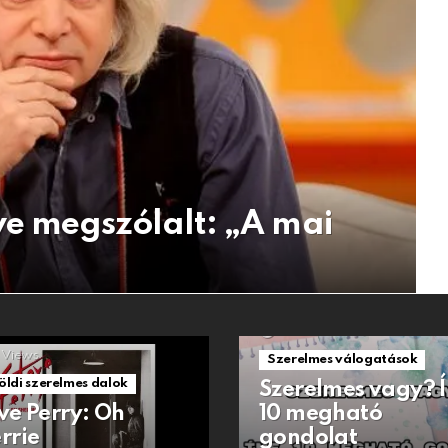
e megszólalt: „A mai
1.5k
Views
Views
Szerelmes válogatások
öldi szerelmes dalok
Szerelmes vagy? 
ve Perry: Oh
10 megható
rrie
gondolat