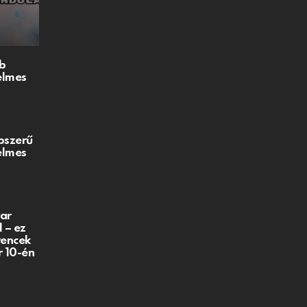
b
elmes
pszerű
elmes
ar
 – ez
vencek
r 10-én