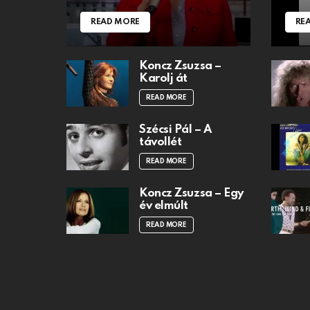
READ MORE
RE
Koncz Zsuzsa –
Karolj át
READ MORE
Szécsi Pál – A
távollét
READ MORE
Koncz Zsuzsa – Egy
év elmúlt
READ MORE