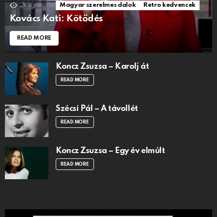
2k
Views
Magyar szerelmes dalok
Retro kedvencek
Kovács Kati: Kötődés
READ MORE
Koncz Zsuzsa – Karolj át
READ MORE
Szécsi Pál – A távollét
READ MORE
Koncz Zsuzsa – Egy év elmúlt
READ MORE