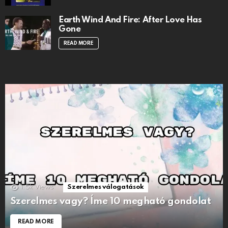
Earth Wind And Fire: After Love Has
Gone
READ MORE
1.5k
Views
Szerelmes válogatások
Szerelmes vagy? Íme 10 megható gondolat
READ MORE