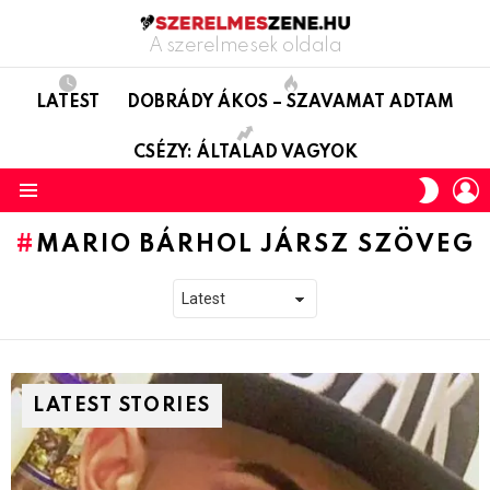
A szerelmesek oldala
LATEST
DOBRÁDY ÁKOS – SZAVAMAT ADTAM
CSÉZY: ÁLTALAD VAGYOK
L
SWITC
SKIN
Menu
MARIO BÁRHOL JÁRSZ SZÖVEG
LATEST STORIES