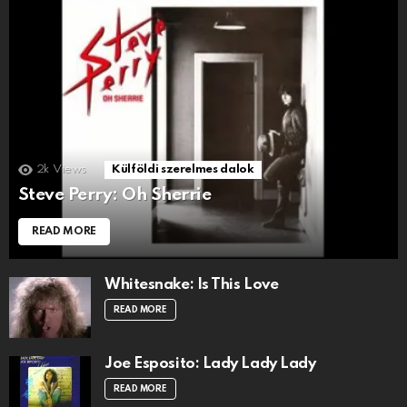
2k
Views
Külföldi szerelmes dalok
Steve Perry: Oh Sherrie
READ MORE
Whitesnake: Is This Love
READ MORE
Joe Esposito: Lady Lady Lady
READ MORE