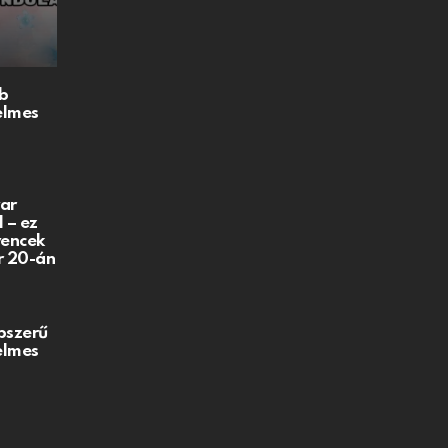
b
elmes
ar
 – ez
vencek
r 20-án
pszerű
elmes