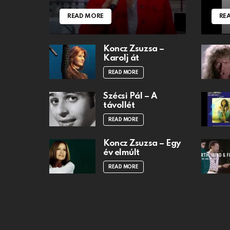
READ MORE
RE
Koncz Zsuzsa –
Karolj át
READ MORE
Szécsi Pál – A
távollét
READ MORE
Koncz Zsuzsa – Egy
év elmúlt
READ MORE