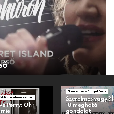
ső
1.5k
Views
Views
Szerelmes válogatások
öldi szerelmes dalok
Szerelmes vagy? 
ve Perry: Oh
10 megható
rrie
gondolat