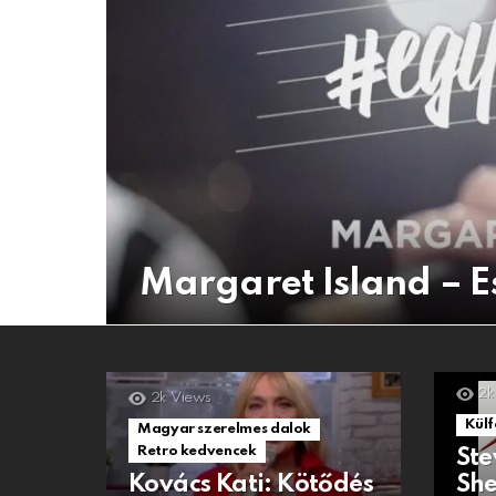
Margaret Island – E
2k
2k
Views
Külf
Magyar szerelmes dalok
Retro kedvencek
Ste
Kovács Kati: Kötődés
She