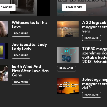
AD MORE
READ MORE
Whitesnake: Is This
A 20 legszeb
Love
magyar szer
vers
READ MORE
READ MORE
Joe Esposito: Lady
Lady Lady
TOP50 magy
szerelmes dal
READ MORE
voltak a ked
2018. februá
Earth Wind And
READ MORE
Fire: After Love Has
Gone
Jöhet egy né
READ MORE
magyar szer
dal?
READ MORE