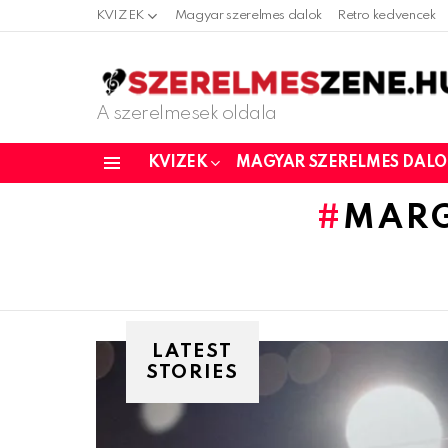
KVIZEK
Magyar szerelmes dalok
Retro kedvencek
A szerelmesek oldala
KVIZEK
MAGYAR SZERELMES DAL
Menu
MARG
LATEST
STORIES