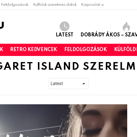
Feldolgozások
Külföldi szerelmes dalok
Kapcsolat
LATEST
DOBRÁDY ÁKOS – SZ
OK
RETRO KEDVENCEK
FELDOLGOZÁSOK
KÜLFÖLD
ARET ISLAND SZERELM