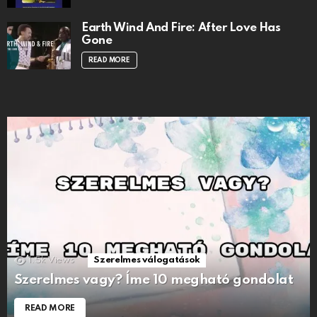
Earth Wind And Fire: After Love Has
Gone
READ MORE
1.5k
Views
Szerelmes válogatások
Szerelmes vagy? Íme 10 megható gondolat
READ MORE