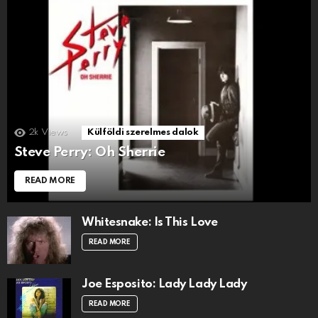
2k
Views
Külföldi szerelmes dalok
Steve Perry: Oh Sherrie
READ MORE
Whitesnake: Is This Love
READ MORE
Joe Esposito: Lady Lady Lady
READ MORE