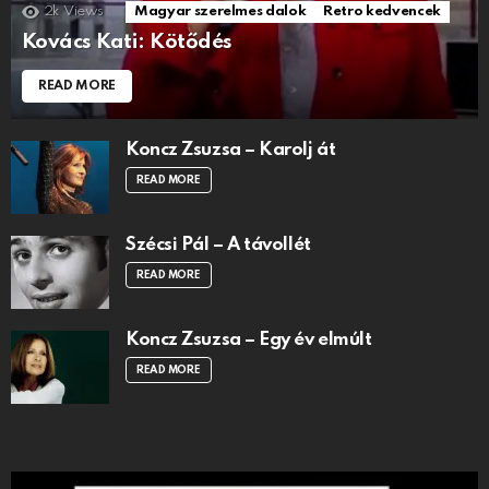
2k
Views
Magyar szerelmes dalok
Retro kedvencek
Kovács Kati: Kötődés
READ MORE
Koncz Zsuzsa – Karolj át
READ MORE
Szécsi Pál – A távollét
READ MORE
Koncz Zsuzsa – Egy év elmúlt
READ MORE