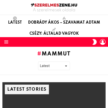
A szerelmesek oldala
LATEST
DOBRÁDY ÁKOS – SZAVAMAT ADTAM
CSÉZY: ÁLTALAD VAGYOK
L
SWITC
SKIN
Menu
MAMMUT
LATEST STORIES