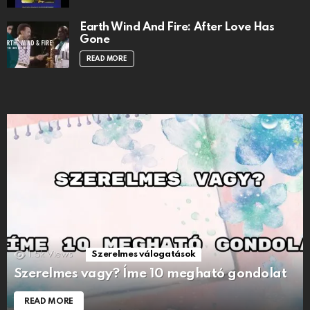
Earth Wind And Fire: After Love Has
Gone
READ MORE
1.5k
Views
Szerelmes válogatások
Szerelmes vagy? Íme 10 megható gondolat
READ MORE