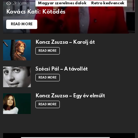
2k
Views
Magyar szerelmes dalok
Retro kedvencek
Kovács Kati: Kötődés
READ MORE
Koncz Zsuzsa – Karolj át
READ MORE
Szécsi Pál – A távollét
READ MORE
Koncz Zsuzsa – Egy év elmúlt
READ MORE