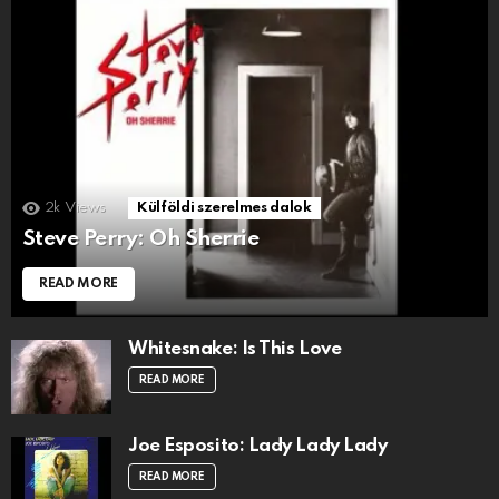
2k
Views
Külföldi szerelmes dalok
Steve Perry: Oh Sherrie
READ MORE
Whitesnake: Is This Love
READ MORE
Joe Esposito: Lady Lady Lady
READ MORE