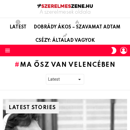
A szerelmesek oldala
LATEST
DOBRÁDY ÁKOS – SZAVAMAT ADTAM
CSÉZY: ÁLTALAD VAGYOK
L
SWITC
SKIN
Menu
MA ŐSZ VAN VELENCÉBEN
LATEST STORIES