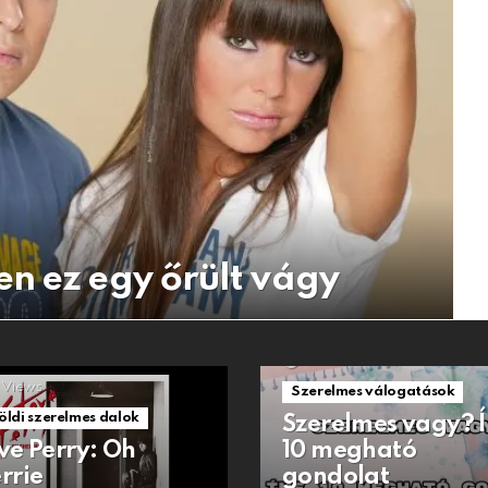
n ez egy őrült vágy
1.5k
Views
Views
Szerelmes válogatások
öldi szerelmes dalok
Szerelmes vagy? 
ve Perry: Oh
10 megható
rrie
gondolat