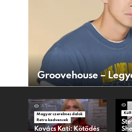
Groovehouse – Legye
2k
2k
Views
Külf
Magyar szerelmes dalok
Retro kedvencek
Ste
Kovács Kati: Kötődés
She