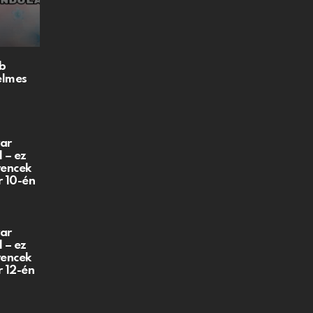
b
elmes
ar
 – ez
vencek
r 10-én
ar
 – ez
vencek
r 12-én