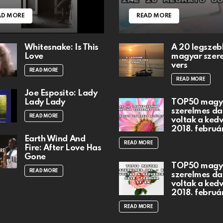
AD MORE
READ MORE
Whitesnake: Is This
A 20 legszeb
Love
magyar szer
vers
READ MORE
READ MORE
Joe Esposito: Lady
Lady Lady
TOP50 magy
szerelmes dal
READ MORE
voltak a ked
2018. februá
Earth Wind And
READ MORE
Fire: After Love Has
Gone
TOP50 magy
READ MORE
szerelmes dal
voltak a ked
2018. februá
READ MORE