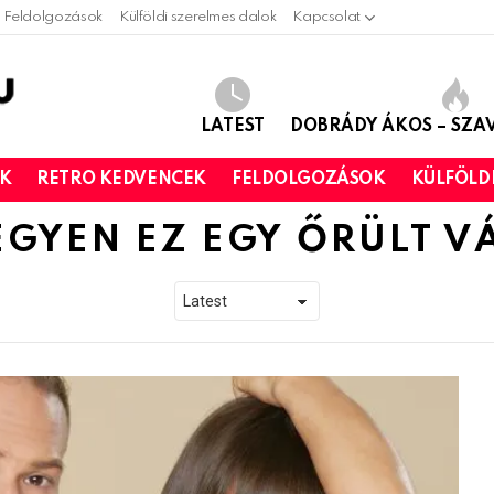
Feldolgozások
Külföldi szerelmes dalok
Kapcsolat
LATEST
DOBRÁDY ÁKOS – SZ
OK
RETRO KEDVENCEK
FELDOLGOZÁSOK
KÜLFÖLD
EGYEN EZ EGY ŐRÜLT V