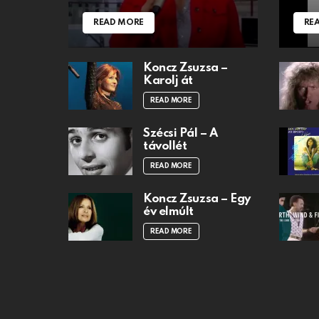
READ MORE
RE
Koncz Zsuzsa –
Karolj át
READ MORE
Szécsi Pál – A
távollét
READ MORE
Koncz Zsuzsa – Egy
év elmúlt
READ MORE