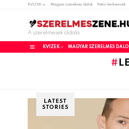
KVIZEK
Magyar szerelmes dalok
Retro kedvencek
A szerelmesek oldala
KVIZEK
MAGYAR SZERELMES DAL
Menu
L
LATEST
STORIES