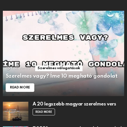
1.5k
Views
Szerelmes válogatások
Szerelmes vagy? Íme 10 megható gondolat
READ MORE
A 20 legszebb magyar szerelmes vers
READ MORE