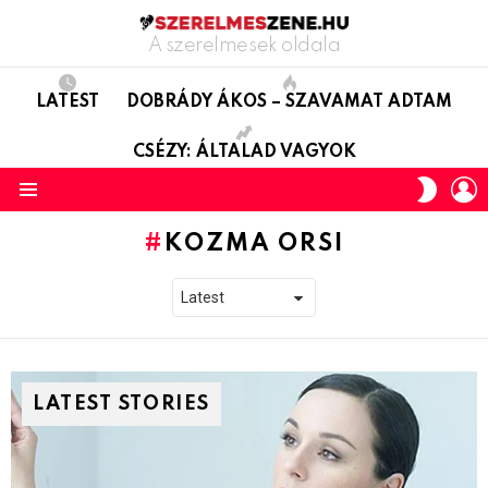
A szerelmesek oldala
LATEST
DOBRÁDY ÁKOS – SZAVAMAT ADTAM
CSÉZY: ÁLTALAD VAGYOK
L
SWITC
SKIN
Menu
KOZMA ORSI
LATEST STORIES