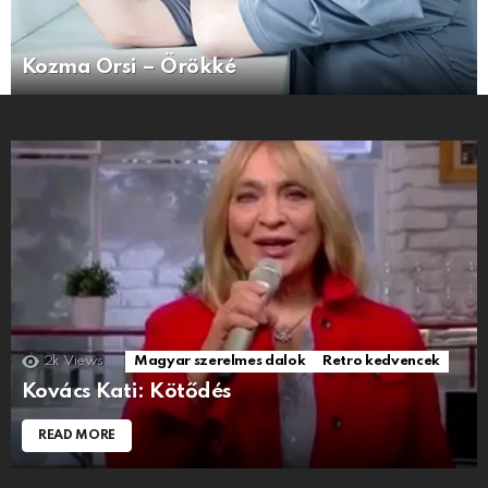
Kozma Orsi – Örökké
2k
Views
Magyar szerelmes dalok
Retro kedvencek
Kovács Kati: Kötődés
READ MORE