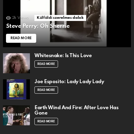
2k
Views
Külföldi szerelmes dalok
Steve Perry: Oh Sherrie
READ MORE
Whitesnake: Is This Love
READ MORE
Joe Esposito: Lady Lady Lady
READ MORE
Earth Wind And Fire: After Love Has
Gone
READ MORE