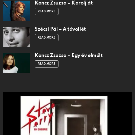
Koncz Zsuzsa – Karolj át
READ MORE
Szécsi Pál – A távollét
READ MORE
Koncz Zsuzsa – Egy év elmúlt
READ MORE