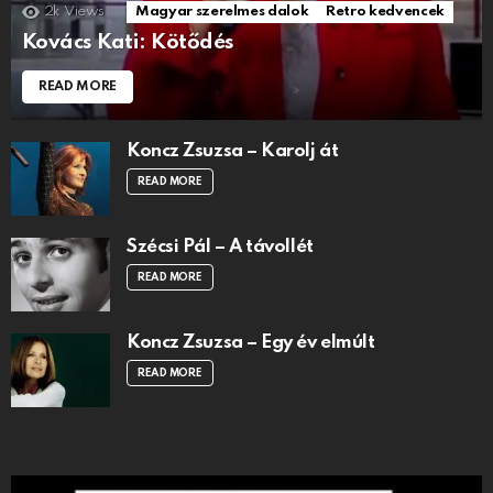
2k
Views
Magyar szerelmes dalok
Retro kedvencek
Kovács Kati: Kötődés
READ MORE
Koncz Zsuzsa – Karolj át
READ MORE
Szécsi Pál – A távollét
READ MORE
Koncz Zsuzsa – Egy év elmúlt
READ MORE