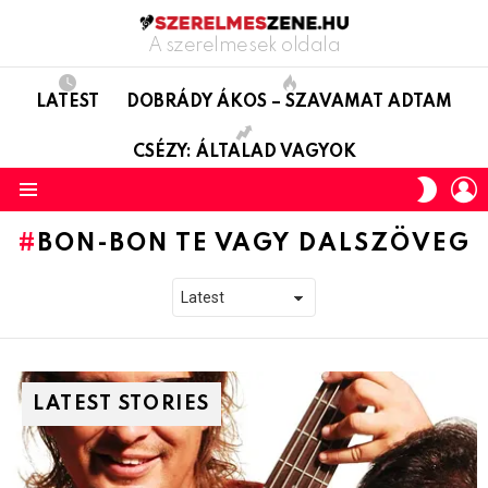
A szerelmesek oldala
LATEST
DOBRÁDY ÁKOS – SZAVAMAT ADTAM
CSÉZY: ÁLTALAD VAGYOK
L
SWITC
SKIN
Menu
BON-BON TE VAGY DALSZÖVEG
LATEST STORIES