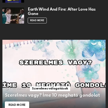
Earth Wind And Fire: After Love Has
Gone
READ MORE
1.5k
Views
Szerelmes válogatások
Szerelmes vagy? Íme 10 megható gondolat
READ MORE