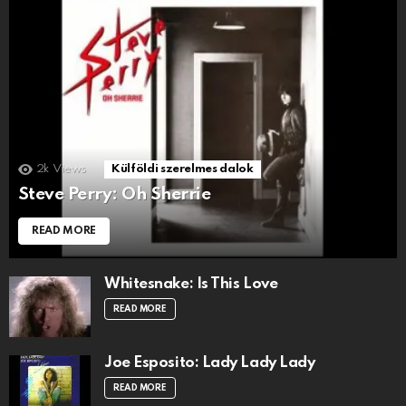
2k
Views
Külföldi szerelmes dalok
Steve Perry: Oh Sherrie
READ MORE
Whitesnake: Is This Love
READ MORE
Joe Esposito: Lady Lady Lady
READ MORE