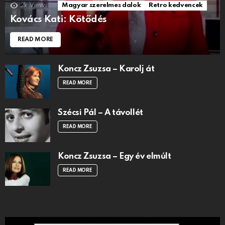
2k
Views
Magyar szerelmes dalok
Retro kedvencek
Kovács Kati: Kötődés
READ MORE
Koncz Zsuzsa – Karolj át
READ MORE
Szécsi Pál – A távollét
READ MORE
Koncz Zsuzsa – Egy év elmúlt
READ MORE