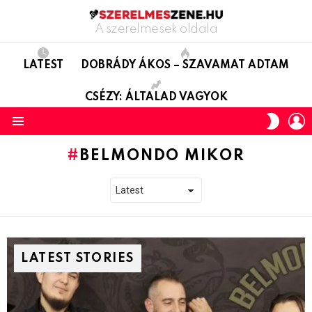
A szerelmesek oldala
LATEST
DOBRÁDY ÁKOS – SZAVAMAT ADTAM
CSÉZY: ÁLTALAD VAGYOK
L
SWITC
SKIN
Menu
BELMONDO MIKOR
LATEST STORIES