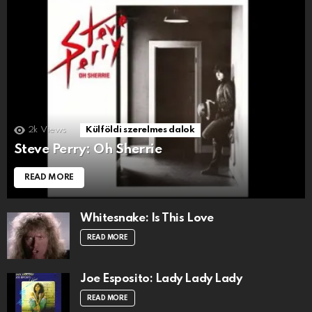
2k
Views
Külföldi szerelmes dalok
Steve Perry: Oh Sherrie
READ MORE
Whitesnake: Is This Love
READ MORE
Joe Esposito: Lady Lady Lady
READ MORE