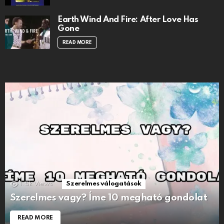
Earth Wind And Fire: After Love Has
Gone
READ MORE
1.5k
Views
Szerelmes válogatások
Szerelmes vagy? Íme 10 megható gondolat
READ MORE