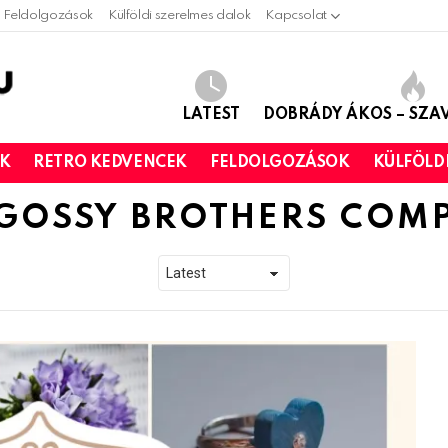
Feldolgozások
Külföldi szerelmes dalok
Kapcsolat
LATEST
DOBRÁDY ÁKOS – SZ
OK
RETRO KEDVENCEK
FELDOLGOZÁSOK
KÜLFÖLD
GOSSY BROTHERS COM