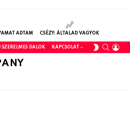
AVAMAT ADTAM
CSÉZY: ÁLTALAD VAGYOK
SEARCH
LOGI
SWITCH
I SZERELMES DALOK
KAPCSOLAT
SKIN
PANY