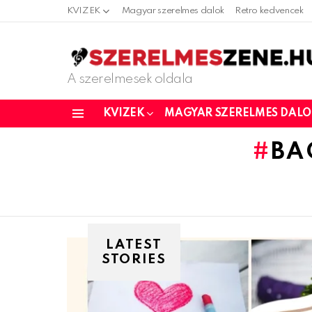
KVIZEK
Magyar szerelmes dalok
Retro kedvencek
A szerelmesek oldala
KVIZEK
MAGYAR SZERELMES DAL
Menu
BA
LATEST
STORIES