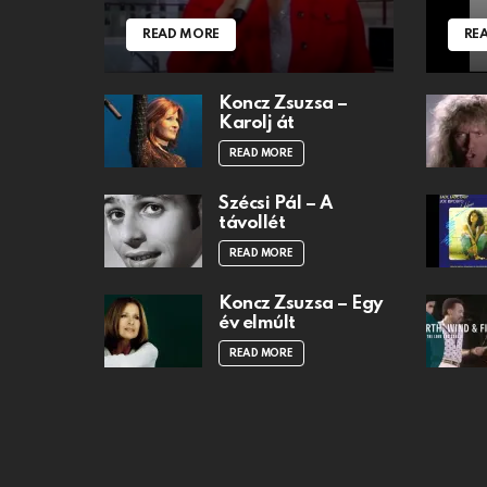
READ MORE
RE
Koncz Zsuzsa –
Karolj át
READ MORE
Szécsi Pál – A
távollét
READ MORE
Koncz Zsuzsa – Egy
év elmúlt
READ MORE