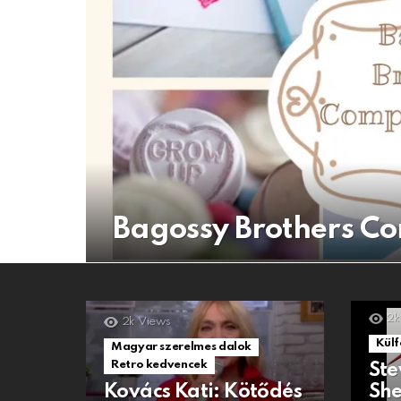
Bagossy Brothers C
2k
2k
Views
Külf
Magyar szerelmes dalok
Retro kedvencek
Ste
Kovács Kati: Kötődés
She