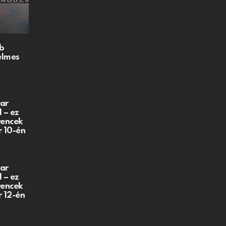
b
elmes
ar
 – ez
vencek
r 10-én
ar
 – ez
vencek
r 12-én