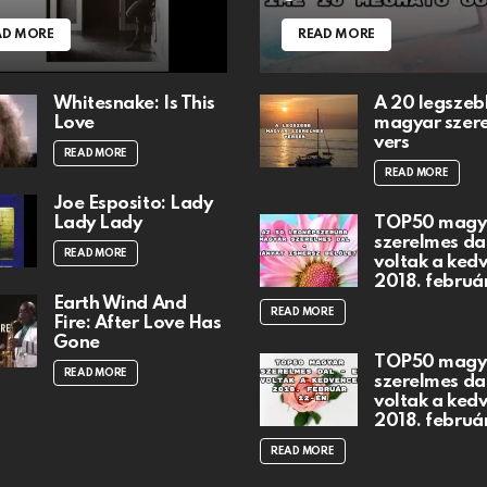
AD MORE
READ MORE
Whitesnake: Is This
A 20 legszeb
Love
magyar szer
vers
READ MORE
READ MORE
Joe Esposito: Lady
Lady Lady
TOP50 magy
szerelmes dal
READ MORE
voltak a ked
2018. februá
Earth Wind And
READ MORE
Fire: After Love Has
Gone
TOP50 magy
READ MORE
szerelmes dal
voltak a ked
2018. februá
READ MORE