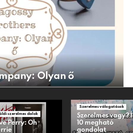
ompany: Olyan ő
1.5k
Views
Views
Szerelmes válogatások
öldi szerelmes dalok
Szerelmes vagy? 
ve Perry: Oh
10 megható
rrie
gondolat