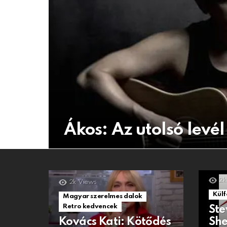
Ákos: Az utolsó levél
2k
2k
Views
Külf
Magyar szerelmes dalok
Retro kedvencek
Ste
Kovács Kati: Kötődés
She