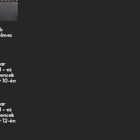
b
elmes
ar
 – ez
vencek
r 10-én
ar
 – ez
vencek
r 12-én