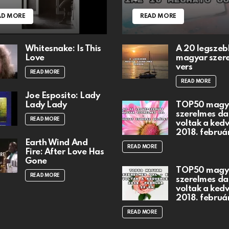
AD MORE
READ MORE
Whitesnake: Is This
A 20 legszeb
Love
magyar szer
vers
READ MORE
READ MORE
Joe Esposito: Lady
Lady Lady
TOP50 magy
szerelmes dal
READ MORE
voltak a ked
2018. februá
Earth Wind And
READ MORE
Fire: After Love Has
Gone
TOP50 magy
READ MORE
szerelmes dal
voltak a ked
2018. februá
READ MORE