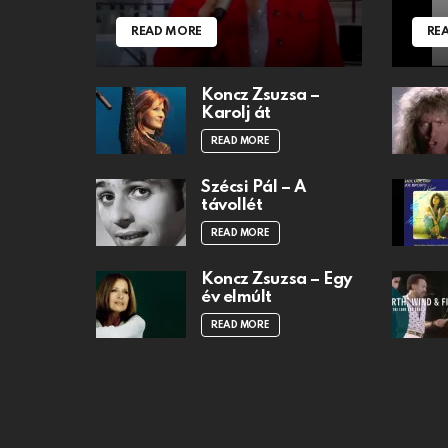
READ MORE
RE
Koncz Zsuzsa –
Karolj át
READ MORE
Szécsi Pál – A
távollét
READ MORE
Koncz Zsuzsa – Egy
év elmúlt
READ MORE