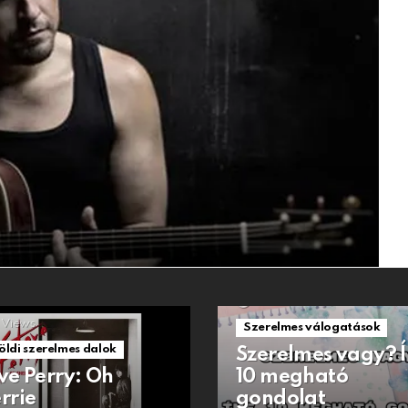
1.5k
Views
Views
Szerelmes válogatások
öldi szerelmes dalok
Szerelmes vagy? 
ve Perry: Oh
10 megható
rrie
gondolat