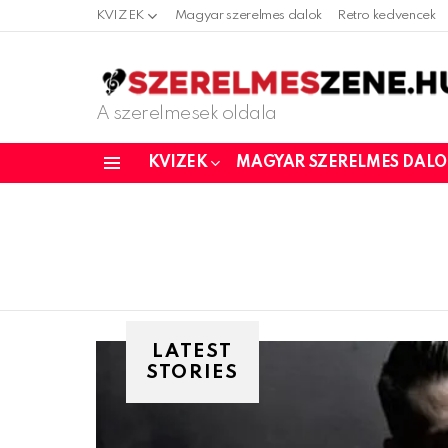
KVIZEK
Magyar szerelmes dalok
Retro kedvencek
A szerelmesek oldala
KVIZEK
MAGYAR SZERELMES DAL
Menu
LATEST
STORIES