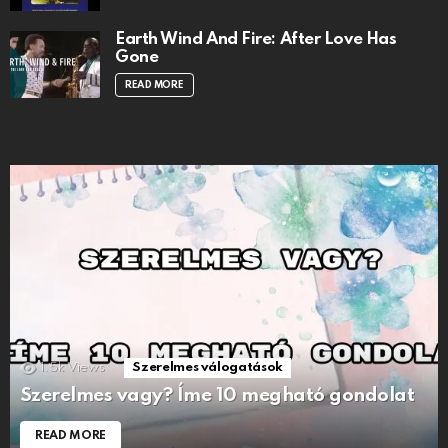
Earth Wind And Fire: After Love Has
Gone
READ MORE
1.5k
Views
Szerelmes válogatások
Szerelmes vagy? Íme 10 megható gondolat
READ MORE