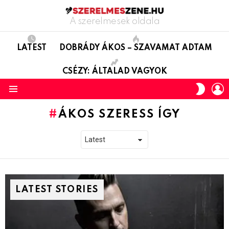
A szerelmesek oldala
LATEST
DOBRÁDY ÁKOS – SZAVAMAT ADTAM
CSÉZY: ÁLTALAD VAGYOK
L
SWITC
SKIN
Menu
ÁKOS SZERESS ÍGY
LATEST STORIES