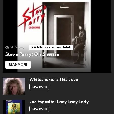
2k
Views
Külföldi szerelmes dalok
Steve Perry: Oh Sherrie
READ MORE
Whitesnake: Is This Love
READ MORE
Joe Esposito: Lady Lady Lady
READ MORE