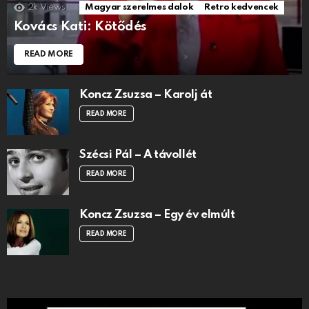
2k
Views
Magyar szerelmes dalok
Retro kedvencek
Kovács Kati: Kötődés
READ MORE
Koncz Zsuzsa – Karolj át
READ MORE
Szécsi Pál – A távollét
READ MORE
Koncz Zsuzsa – Egy év elmúlt
READ MORE