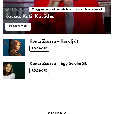
2k
Views
Magyar szerelmes dalok
Retro kedvencek
Kovács Kati: Kötődés
READ MORE
Koncz Zsuzsa – Karolj át
READ MORE
Koncz Zsuzsa – Egy év elmúlt
READ MORE