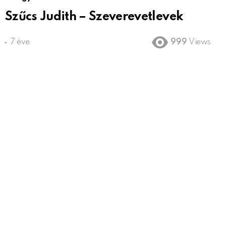
Szűcs Judith – Szeverevetlevek
7 éve
999
Views