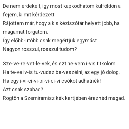
De nem érdekelt, így most kapkodhatom külföldön a
fejem, ki mit kérdezett.
Rájöttem már, hogy a kis kéziszótár helyett jobb, ha
magamat forgatom.
Így előbb-utóbb csak megértjük egymást.
Nagyon rosszul, rosszul tudom?
Sze-ve-re-vet-le-vek, és ezt ne-vem i-vis titkolom.
Ha te-ve iv-is tu-vudsz be-veszélni, az egy jó dolog.
Ha egy i-vi-ci-vi-pi-vi-ci-vi csókot adhatnék!
Azt csak szabad?
Rögtön a Szemiramisz kék kertjében éreznéd magad.