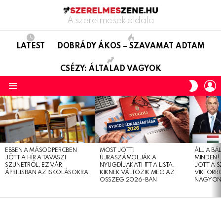
A szerelmesek oldala
LATEST
DOBRÁDY ÁKOS – SZAVAMAT ADTAM
CSÉZY: ÁLTALAD VAGYOK
L
SWITC
SKIN
Menu
LATEST
STORIES
EBBEN A MÁSODPERCBEN
MOST JÖTT!
ÁLL A B
JÖTT A HÍR A TAVASZI
ÚJRASZÁMOLJÁK A
MINDEN! 
SZÜNETRŐL, EZ VÁR
NYUGDÍJAKAT! ITT A LISTA,
JÖTT A 
ÁPRILISBAN AZ ISKOLÁSOKRA
KIKNEK VÁLTOZIK MEG AZ
VIKTORRÓ
ÖSSZEG 2026-BAN
NAGYON