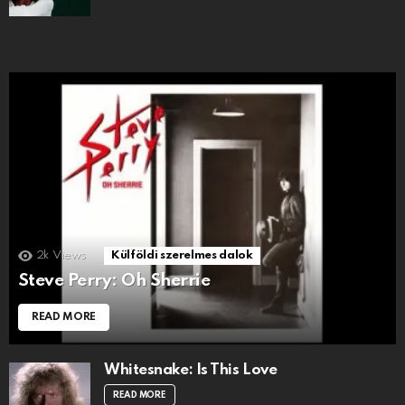
2k
Views
Külföldi szerelmes dalok
Steve Perry: Oh Sherrie
READ MORE
Whitesnake: Is This Love
READ MORE