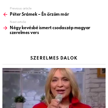
Previous article
See
more
Péter Srámek – Én őrzöm már
Next article
Négy kevésbé ismert csodaszép magyar
szerelmes vers
SZERELMES DALOK