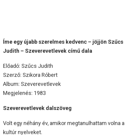
Íme egy újabb szerelmes kedvenc – jöjjön Szűcs
Judith – Szeverevetlevek című dala
Előadó: Szűcs Judith
Szerző: Szikora Róbert
Album: Szeverevetlevek
Megjelenés: 1983
Szeverevetlevek dalszöveg
Volt egy néhány év, amikor megtanulhattam volna a
kultúr nyelveket.