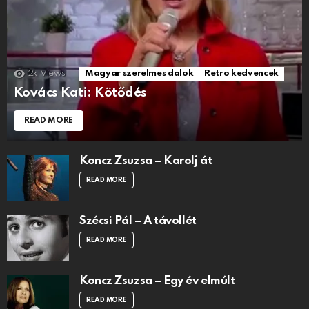
2k
Views
Magyar szerelmes dalok
Retro kedvencek
Kovács Kati: Kötődés
READ MORE
Koncz Zsuzsa – Karolj át
READ MORE
Szécsi Pál – A távollét
READ MORE
Koncz Zsuzsa – Egy év elmúlt
READ MORE