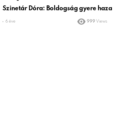
Szinetár Dóra: Boldogság gyere haza
6 éve
999
Views