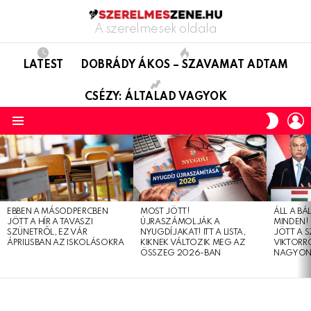
A szerelmesek oldala
LATEST
DOBRÁDY ÁKOS – SZAVAMAT ADTAM
CSÉZY: ÁLTALAD VAGYOK
L
SWITC
SKIN
Menu
LATEST
STORIES
EBBEN A MÁSODPERCBEN
MOST JÖTT!
ÁLL A B
JÖTT A HÍR A TAVASZI
ÚJRASZÁMOLJÁK A
MINDEN! 
SZÜNETRŐL, EZ VÁR
NYUGDÍJAKAT! ITT A LISTA,
JÖTT A 
ÁPRILISBAN AZ ISKOLÁSOKRA
KIKNEK VÁLTOZIK MEG AZ
VIKTORRÓ
ÖSSZEG 2026-BAN
NAGYON