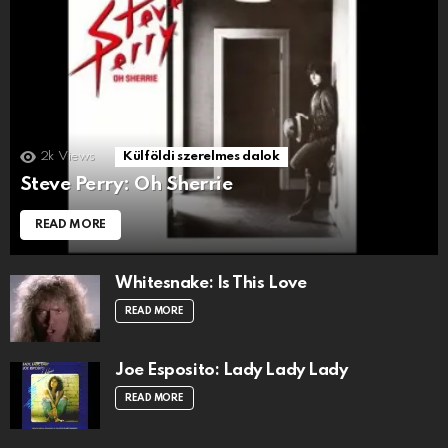
2k
Views
Külföldi szerelmes dalok
Steve Perry: Oh Sherrie
READ MORE
Whitesnake: Is This Love
READ MORE
Joe Esposito: Lady Lady Lady
READ MORE