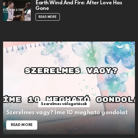
Earth Wind And Fire: After Love Has
Gone
READ MORE
1.5k
Views
Szerelmes válogatások
Szerelmes vagy? Íme 10 megható gondolat
READ MORE