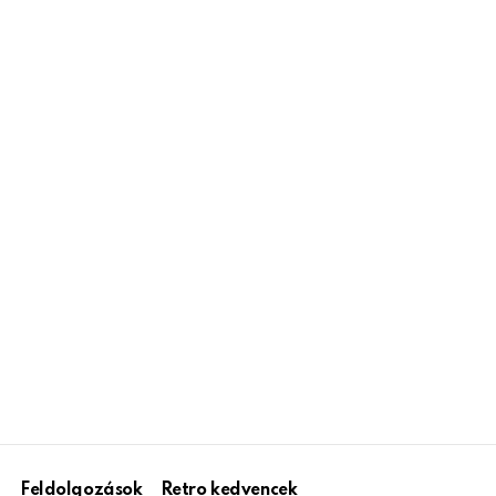
Feldolgozások
Retro kedvencek