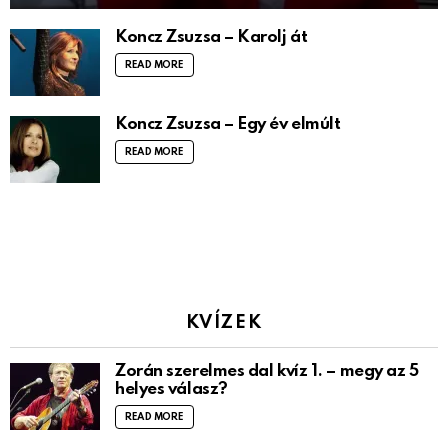
Koncz Zsuzsa – Karolj át
READ MORE
Koncz Zsuzsa – Egy év elmúlt
READ MORE
KVÍZEK
Zorán szerelmes dal kvíz 1. – megy az 5
helyes válasz?
READ MORE