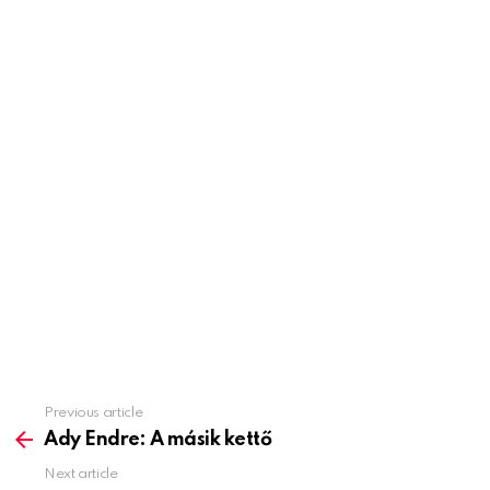
Previous article
See
more
Ady Endre: A másik kettő
Next article