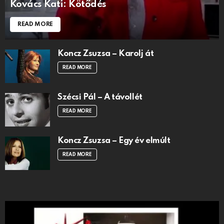
Kovács Kati: Kötődés
READ MORE
Koncz Zsuzsa – Karolj át
READ MORE
Szécsi Pál – A távollét
READ MORE
Koncz Zsuzsa – Egy év elmúlt
READ MORE