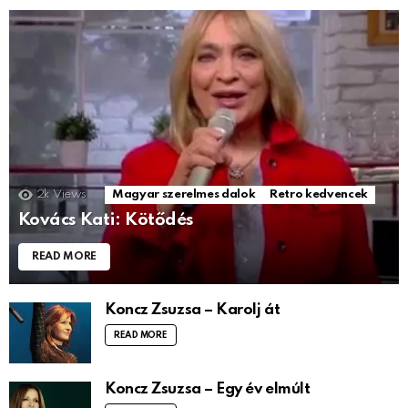
2k
Views
Magyar szerelmes dalok
Retro kedvencek
Kovács Kati: Kötődés
READ MORE
Koncz Zsuzsa – Karolj át
READ MORE
Koncz Zsuzsa – Egy év elmúlt