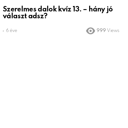
Szerelmes dalok kvíz 13. – hány jó
választ adsz?
6 éve
999
Views