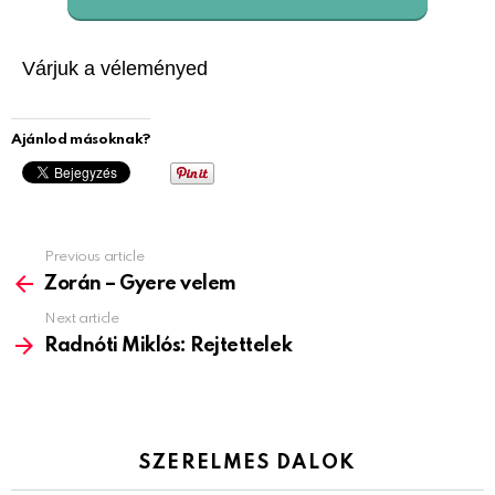
Várjuk a véleményed
Ajánlod másoknak?
Previous article
See
more
Zorán – Gyere velem
Next article
Radnóti Miklós: Rejtettelek
SZERELMES DALOK