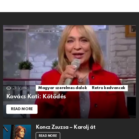
2k
Views
Magyar szerelmes dalok
Retro kedvencek
Kovács Kati: Kötődés
READ MORE
Koncz Zsuzsa – Karolj át
READ MORE