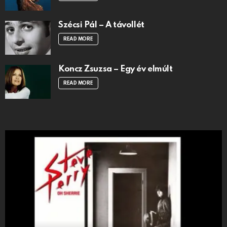
Szécsi Pál – A távollét
READ MORE
Koncz Zsuzsa – Egy év elmúlt
READ MORE