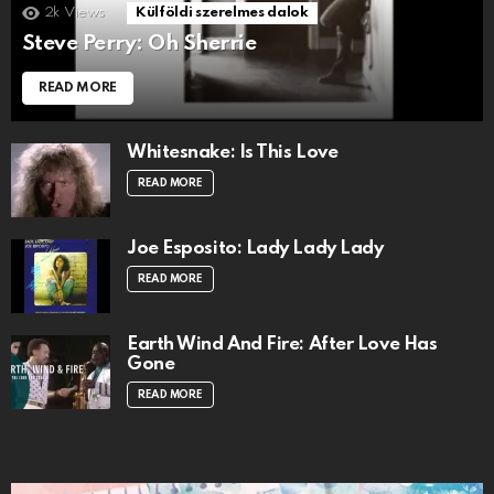
2k
Views
Külföldi szerelmes dalok
Steve Perry: Oh Sherrie
READ MORE
Whitesnake: Is This Love
READ MORE
Joe Esposito: Lady Lady Lady
READ MORE
Earth Wind And Fire: After Love Has
Gone
READ MORE