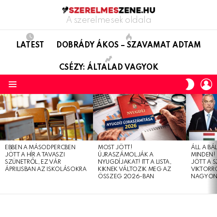
A szerelmesek oldala
LATEST
DOBRÁDY ÁKOS – SZAVAMAT ADTAM
CSÉZY: ÁLTALAD VAGYOK
L
SWITC
SKIN
Menu
LATEST
STORIES
EBBEN A MÁSODPERCBEN
MOST JÖTT!
ÁLL A B
JÖTT A HÍR A TAVASZI
ÚJRASZÁMOLJÁK A
MINDEN! 
SZÜNETRŐL, EZ VÁR
NYUGDÍJAKAT! ITT A LISTA,
JÖTT A 
ÁPRILISBAN AZ ISKOLÁSOKRA
KIKNEK VÁLTOZIK MEG AZ
VIKTORRÓ
ÖSSZEG 2026-BAN
NAGYON