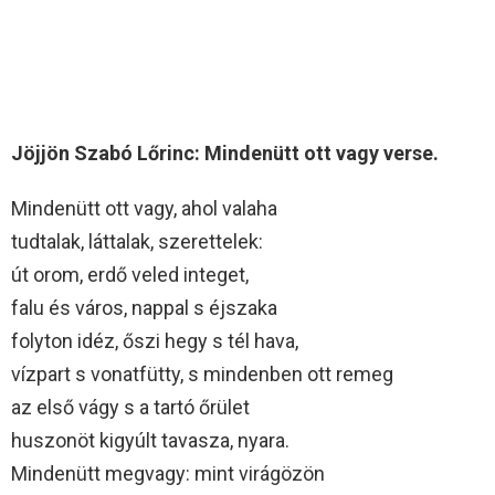
Jöjjön Szabó Lőrinc: Mindenütt ott vagy verse.
Mindenütt ott vagy, ahol valaha
tudtalak, láttalak, szerettelek:
út orom, erdő veled integet,
falu és város, nappal s éjszaka
folyton idéz, őszi hegy s tél hava,
vízpart s vonatfütty, s mindenben ott remeg
az első vágy s a tartó őrület
huszonöt kigyúlt tavasza, nyara.
Mindenütt megvagy: mint virágözön