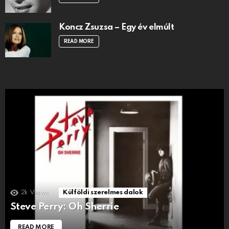
Koncz Zsuzsa – Egy év elmúlt
READ MORE
2k
Views
Külföldi szerelmes dalok
Steve Perry: Oh Sherrie
READ MORE