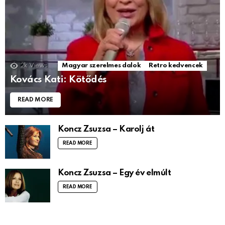
2k
Views
Magyar szerelmes dalok
Retro kedvencek
Kovács Kati: Kötődés
READ MORE
Koncz Zsuzsa – Karolj át
READ MORE
Koncz Zsuzsa – Egy év elmúlt
READ MORE