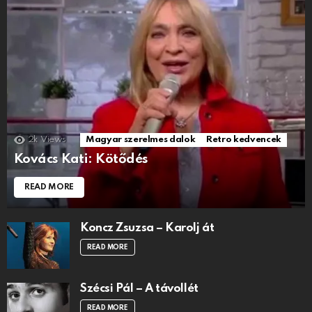
2k
Views
Magyar szerelmes dalok
Retro kedvencek
Kovács Kati: Kötődés
READ MORE
Koncz Zsuzsa – Karolj át
READ MORE
Szécsi Pál – A távollét
READ MORE