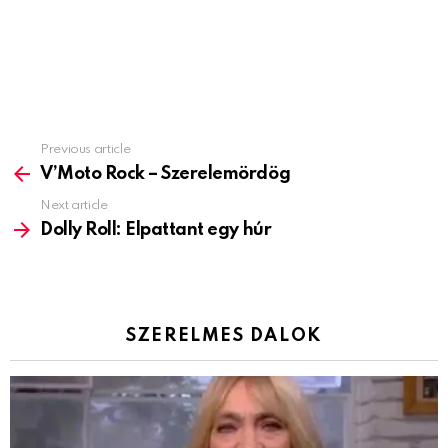
Previous article
See
more
V’Moto Rock – Szerelemördög
Next article
Dolly Roll: Elpattant egy húr
SZERELMES DALOK