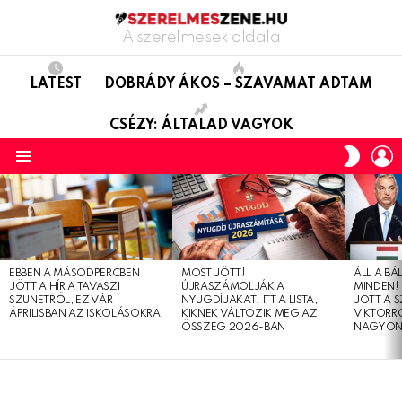
A szerelmesek oldala
LATEST
DOBRÁDY ÁKOS – SZAVAMAT ADTAM
CSÉZY: ÁLTALAD VAGYOK
L
SWITC
SKIN
Menu
LATEST
STORIES
EBBEN A MÁSODPERCBEN
MOST JÖTT!
ÁLL A B
JÖTT A HÍR A TAVASZI
ÚJRASZÁMOLJÁK A
MINDEN! 
SZÜNETRŐL, EZ VÁR
NYUGDÍJAKAT! ITT A LISTA,
JÖTT A 
ÁPRILISBAN AZ ISKOLÁSOKRA
KIKNEK VÁLTOZIK MEG AZ
VIKTORRÓ
ÖSSZEG 2026-BAN
NAGYON