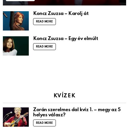
Koncz Zsuzsa – Karolj át
READ MORE
Koncz Zsuzsa – Egy év elmúlt
READ MORE
KVÍZEK
Zorán szerelmes dal kvíz 1. – megy az 5
helyes válasz?
READ MORE