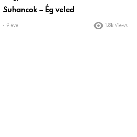
Suhancok – Ég veled
9 éve
1.8k
Views