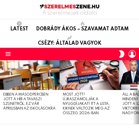
A szerelmesek oldala
LATEST
DOBRÁDY ÁKOS – SZAVAMAT ADTAM
CSÉZY: ÁLTALAD VAGYOK
L
SWITC
SKIN
Menu
LATEST
STORIES
EBBEN A MÁSODPERCBEN
MOST JÖTT!
ÁLL A B
JÖTT A HÍR A TAVASZI
ÚJRASZÁMOLJÁK A
MINDEN! 
SZÜNETRŐL, EZ VÁR
NYUGDÍJAKAT! ITT A LISTA,
JÖTT A 
ÁPRILISBAN AZ ISKOLÁSOKRA
KIKNEK VÁLTOZIK MEG AZ
VIKTORRÓ
ÖSSZEG 2026-BAN
NAGYON