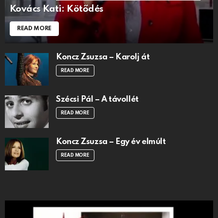
Kovács Kati: Kötődés
READ MORE
Koncz Zsuzsa – Karolj át
READ MORE
Szécsi Pál – A távollét
READ MORE
Koncz Zsuzsa – Egy év elmúlt
READ MORE