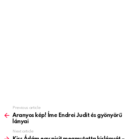
Previous article
See
more
Aranyos kép! Íme Endrei Judit és gyönyörű
lányai
Next article
Kiss Ádám egy picit megmutatta kislányát –