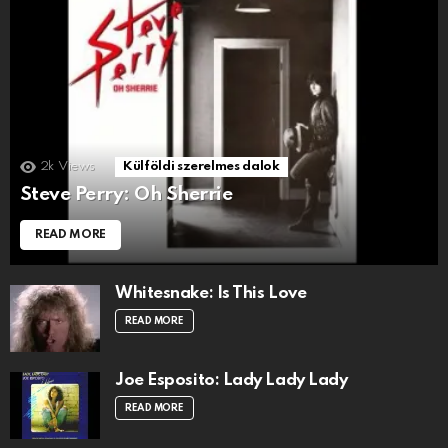
2k
Views
Külföldi szerelmes dalok
Steve Perry: Oh Sherrie
READ MORE
Whitesnake: Is This Love
READ MORE
Joe Esposito: Lady Lady Lady
READ MORE