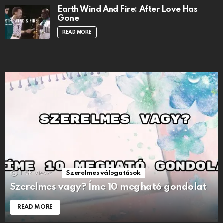
Earth Wind And Fire: After Love Has
Gone
READ MORE
1.5k
Views
Szerelmes válogatások
Szerelmes vagy? Íme 10 megható gondolat
READ MORE